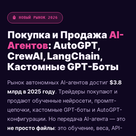
🤖 НОВЫЙ РЫНОК 2026
Покупка и Продажа
AI-
Агентов
: AutoGPT,
CrewAI, LangChain,
Кастомные GPT-Боты
Рынок автономных AI-агентов достиг
$3.8
млрд в 2025 году
. Трейдеры покупают и
продают обученные нейросети, промпт-
цепочки, кастомные GPT-боты и AutoGPT-
конфигурации. Но передача AI-агента — это
не просто файлы
: это обучение, веса, API-