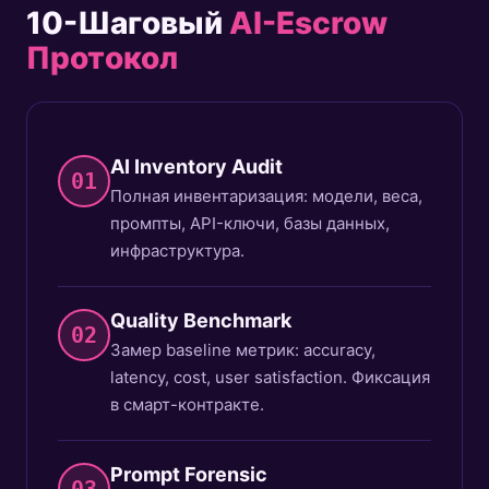
10-Шаговый
AI-Escrow
Протокол
AI Inventory Audit
01
Полная инвентаризация: модели, веса,
промпты, API-ключи, базы данных,
инфраструктура.
Quality Benchmark
02
Замер baseline метрик: accuracy,
latency, cost, user satisfaction. Фиксация
в смарт-контракте.
Prompt Forensic