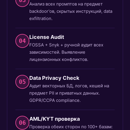
03
Анализ всех промптов на предмет
backdoor'ов, скрытых инструкций, data
exfiltration.
License Audit
04
FOSSA + Snyk + ручной аудит всех
зависимостей. Выявление
лицензионных конфликтов.
Data Privacy Check
05
Аудит векторных БД, логов, кешей на
предмет PII и приватных данных.
GDPR/CCPA compliance.
AML/KYT проверка
06
Проверка обеих сторон по 100+ базам: