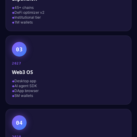
45+ chains
DeFi optimizer v2
Institutional tier
1M wallets
03
2027
Web3 OS
Desktop app
AI agent SDK
DApp browser
5M wallets
04
2028