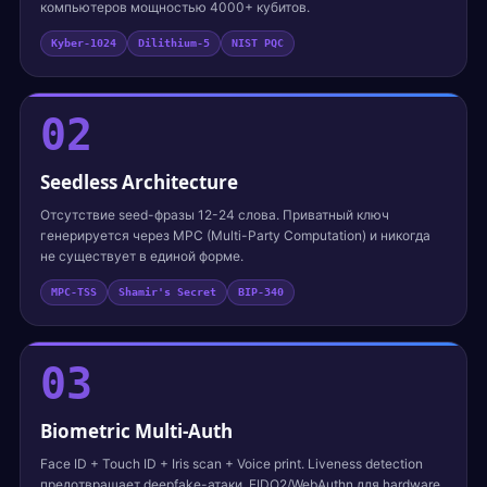
компьютеров мощностью 4000+ кубитов.
Kyber-1024
Dilithium-5
NIST PQC
02
Seedless Architecture
Отсутствие seed-фразы 12-24 слова. Приватный ключ
генерируется через MPC (Multi-Party Computation) и никогда
не существует в единой форме.
MPC-TSS
Shamir's Secret
BIP-340
03
Biometric Multi-Auth
Face ID + Touch ID + Iris scan + Voice print. Liveness detection
предотвращает deepfake-атаки. FIDO2/WebAuthn для hardware