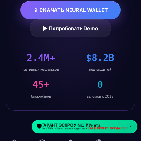
📱 СКАЧАТЬ NEURAL WALLET
▶ Попробовать Demo
2.4M+
$8.2B
активных кошельков
под защитой
45+
0
блокчейнов
взломов с 2023