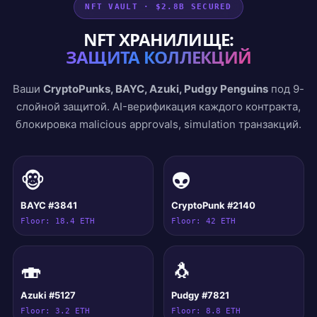
NFT VAULT · $2.8B SECURED
NFT ХРАНИЛИЩЕ:
ЗАЩИТА КОЛЛЕКЦИЙ
Ваши
CryptoPunks, BAYC, Azuki, Pudgy Penguins
под 9-
слойной защитой. AI-верификация каждого контракта,
блокировка malicious approvals, simulation транзакций.
🐵
👽
BAYC #3841
CryptoPunk #2140
Floor: 18.4 ETH
Floor: 42 ETH
🍣
🐧
Azuki #5127
Pudgy #7821
Floor: 3.2 ETH
Floor: 8.8 ETH