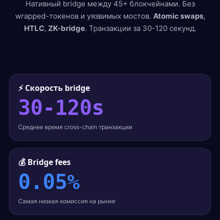
Нативный bridge между 45+ блокчейнами. Без
wrapped-токенов и уязвимых мостов.
Atomic swaps
,
HTLC
,
ZK-bridge
. Транзакции за 30-120 секунд.
⚡
₿
◆
BTC
POL
NEURAL
Ξ
◎
⦿
⬡
ETH
SOL
ARB
OP
⚡ Скорость bridge
30-120s
Среднее время cross-chain транзакции
💰 Bridge fees
0.05%
Самая низкая комиссия на рынке