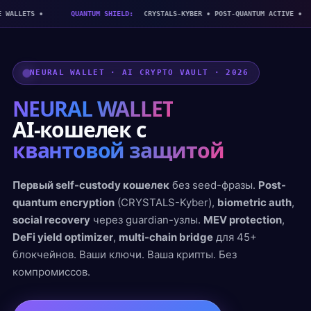
LLETS •
QUANTUM SHIELD:
CRYSTALS-KYBER • POST-QUANTUM ACTIVE •
NEURAL WALLET · AI CRYPTO VAULT · 2026
NEURAL WALLET
AI-кошелек с
квантовой защитой
Первый self-custody кошелек
без seed-фразы.
Post-
quantum encryption
(CRYSTALS-Kyber),
biometric auth
,
social recovery
через guardian-узлы.
MEV protection
,
DeFi yield optimizer
,
multi-chain bridge
для 45+
блокчейнов. Ваши ключи. Ваша крипты. Без
компромиссов.