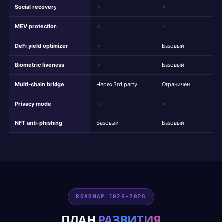
Social recovery
✗
✗
MEV protection
✗
✗
DeFi yield optimizer
✗
Базовый
Biometric liveness
✗
Базовый
Multi-chain bridge
Через 3rd party
Ограничен
Privacy mode
✗
✗
NFT anti-phishing
Базовый
Базовый
ROADMAP 2026-2028
ПЛАН
РАЗВИТИЯ