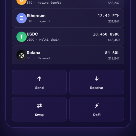
BTC · Native SegWit
$58,247
Ethereum
12.42 ETH
Ξ
ETH · Layer 2
$31,847
USDC
18,450 USDC
₮
USDC · Multi-chain
$18,450
Solana
84 SOL
◎
SOL · Mainnet
$12,847
↑
↓
Send
Receive
⇄
⚡
Swap
DeFi