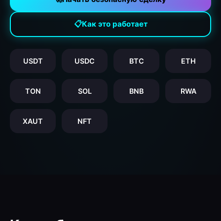
📋
Как это работает
USDT
USDC
BTC
ETH
TON
SOL
BNB
RWA
XAUT
NFT