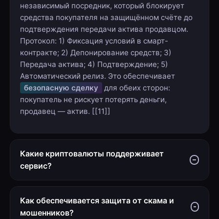
независимый посредник, который блокирует
средства покупателя на защищённом счёте до
подтверждения передачи актива продавцом.
Протокол: 1) Фиксация условий в смарт-
контракте; 2) Депонирование средств; 3)
Передача актива; 4) Подтверждение; 5)
Автоматический релиз. Это обеспечивает
безопасную сделку
для обеих сторон:
покупатель не рискует потерять деньги,
продавец — актив. [[11]]
Какие криптовалюты поддерживает
сервис?
Поддерживаем
все основные криптовалюты и
токены
: BTC (Bitcoin), ETH (Ethereum), USDT
Как обеспечивается защита от скама и
(Tether), USDC (USD Coin), TON (The Open
мошенников?