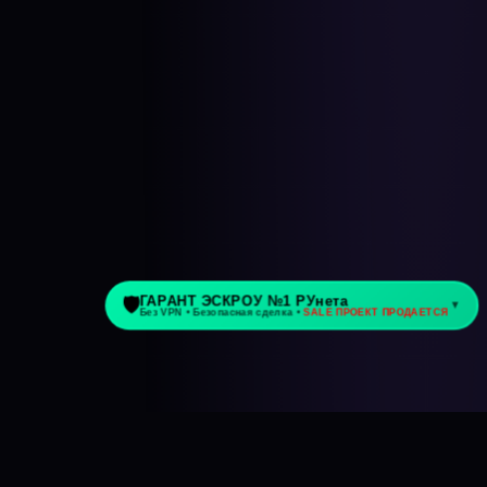
анс-контракта — 3 мин. назад
Елена аудит фриланс-контр