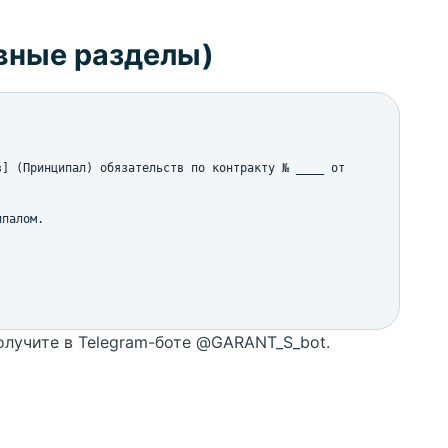
овные разделы)
] (Принципал) обязательств по контракту № ____ от 
палом.

лучите в Telegram-боте @GARANT_S_bot.