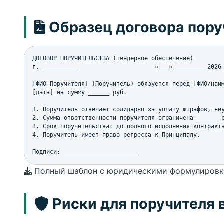
Образец договора пору
ДОГОВОР ПОРУЧИТЕЛЬСТВА (тендерное обеспечение)

г. __________                      «___»_________ 2026 
[ФИО Поручителя] (Поручитель) обязуется перед [ФИО/наим
[дата] на сумму ______ руб.

1. Поручитель отвечает солидарно за уплату штрафов, неу
2. Сумма ответственности поручителя ограничена ______ р
3. Срок поручительства: до полного исполнения контракта
4. Поручитель имеет право регресса к Принципалу.

Подписи: _____________________
Полный шаблон с юридическими формулировкам
Риски для поручителя 