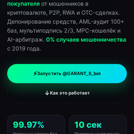
покупателя
от мошенников в
криптовалюте, P2P, RWA и OTC-сделках.
Депонирование средств, AML-аудит 100+
баз, мультиподпись 2/3, MPC-кошелёк и
AI-арбитраж.
0% случаев мошенничества
с 2019 года.
⚡
Запустить @GARANT_S_bot
↓
Как это работает
99.97%
10 сек
Успешных сделок без
Проверка контрагента