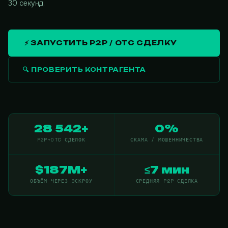
30 секунд.
⚡ ЗАПУСТИТЬ P2P / OTC СДЕЛКУ
🔍 ПРОВЕРИТЬ КОНТРАГЕНТА
28 542+
0%
P2P+OTC СДЕЛОК
СКАМА / МОШЕННИЧЕСТВА
$187M+
≤7 мин
ОБЪЁМ ЧЕРЕЗ ЭСКРОУ
СРЕДНЯЯ P2P СДЕЛКА