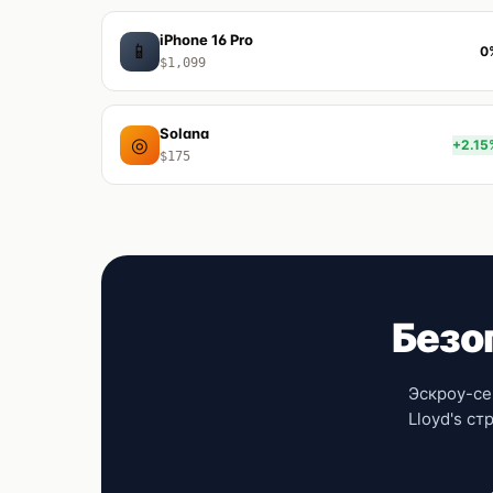
iPhone 16 Pro
📱
0
$1,099
Solana
◎
+2.15
$175
Безо
Эскроу-се
Lloyd's с