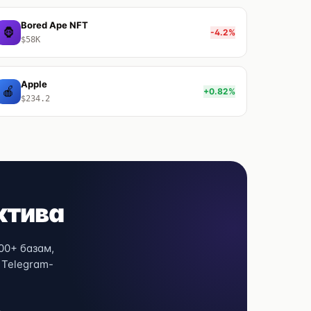
Bored Ape NFT
🦍
-4.2%
$58K
Apple
🍎
+0.82%
$234.2
ктива
00+ базам,
 Telegram-