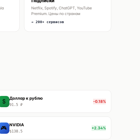
Подписки
sla
Netflix, Spotify, ChatGPT, YouTube
Premium. Цены по странам
→ 200+ сервисов
Доллар к рублю
$
-0.18%
91.5 ₽
NVIDIA
🎮
+2.34%
$138.5