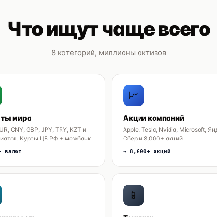
Что ищут чаще всего
8 категорий, миллионы активов
📈
ты мира
Акции компаний
UR, CNY, GBP, JPY, TRY, KZT и
Apple, Tesla, Nvidia, Microsoft, Ян
фиатов. Курсы ЦБ РФ + межбанк
Сбер и 8,000+ акций
+ валют
→ 8,000+ акций
📱