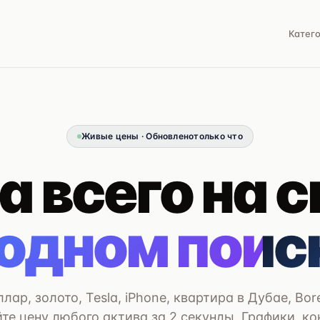
Катег
Живые цены · Обновлено
только что
а всего на с
 одном поис
оллар, золото, Tesla, iPhone, квартира в Дубае, Bo
те цену любого актива за 2 секунды. Графики, ко