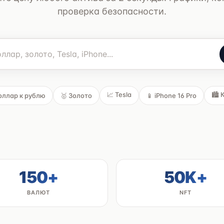
проверка безопасности.
📈 Tesla
🏙️
оллар к рублю
🥇 Золото
📱 iPhone 16 Pro
150+
50K+
ВАЛЮТ
NFT