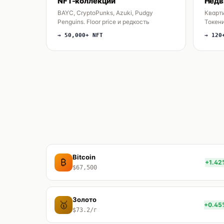
NFT-коллекции
Недв
BAYC, CryptoPunks, Azuki, Pudgy
Кварти
Penguins. Floor price и редкость
Токен
→ 50,000+ NFT
→ 120
Bitcoin
₿
+1.42
$67,500
Золото
🥇
+0.45
$73.2/г