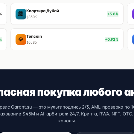
Квартира Дубай
🏙
%
+3.8%
$350K
Toncoin
💎
%
+0.92%
$6.85
пасная покупка любого а
рвис Garant.su — это мультиподпись 2/3, AML-проверка по 1
трахование $45M и AI-арбитраж 24/7. Крипта, RWA, NFT, OTC,
каналы.