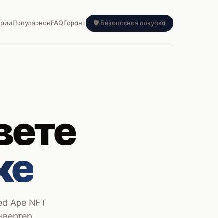
ории
Популярное
FAQ
Гарант
🛡 Безопасная покупка
вете
ке
red Ape NFT
нвертер,