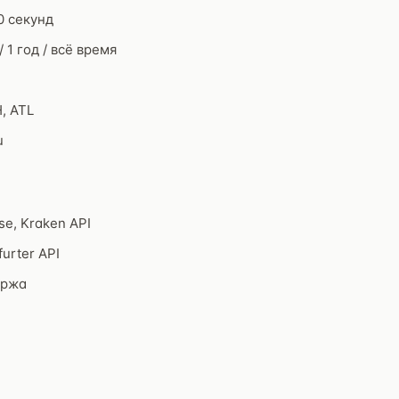
0 секунд
/ 1 год / всё время
, ATL
u
se, Kraken API
urter API
иржа
н