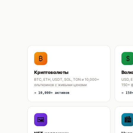
₿
$
Криптовалюты
Валю
BTC, ETH, USDT, SOL, TON и 10,000+
USD, E
альткоинов с живыми ценами
150+ 
→ 10,000+ активов
→ 150
🖼
🏙