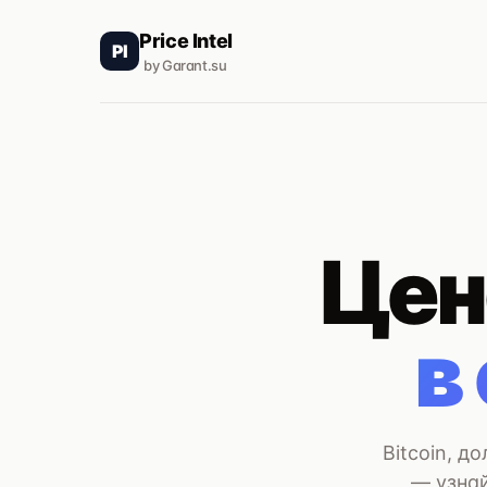
Price Intel
PI
by Garant.su
Цен
в
Bitcoin, д
— узнай