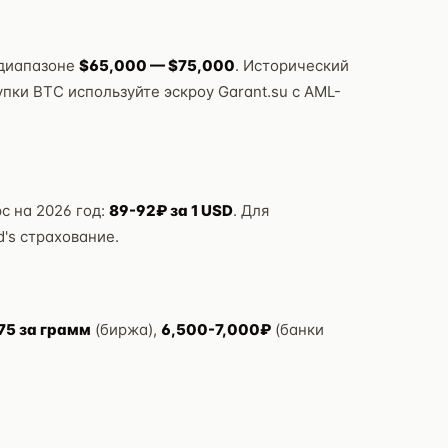
в диапазоне
$65,000 — $75,000
. Исторический
пки BTC используйте эскроу Garant.su с AML-
с на 2026 год:
89-92₽ за 1 USD
. Для
d's страхование.
75 за грамм
(биржа),
6,500-7,000₽
(банки