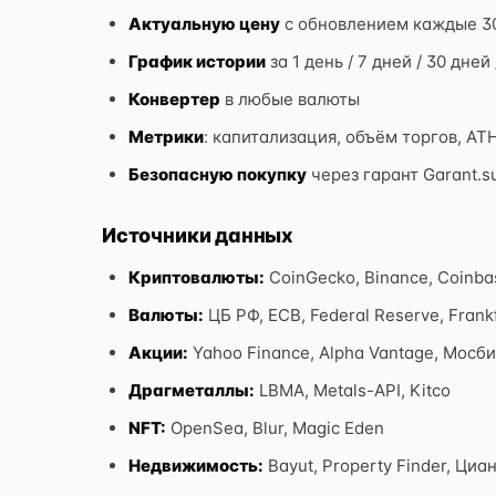
Актуальную цену
с обновлением каждые 3
График истории
за 1 день / 7 дней / 30 дней 
Конвертер
в любые валюты
Метрики
: капитализация, объём торгов, ATH
Безопасную покупку
через гарант Garant.s
Источники данных
Криптовалюты:
CoinGecko, Binance, Coinba
Валюты:
ЦБ РФ, ECB, Federal Reserve, Frankf
Акции:
Yahoo Finance, Alpha Vantage, Мосб
Драгметаллы:
LBMA, Metals-API, Kitco
NFT:
OpenSea, Blur, Magic Eden
Недвижимость:
Bayut, Property Finder, Циа