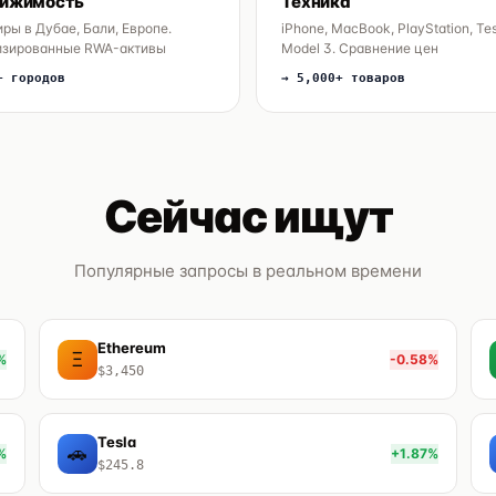
ижимость
Техника
ры в Дубае, Бали, Европе.
iPhone, MacBook, PlayStation, Te
изированные RWA-активы
Model 3. Сравнение цен
+ городов
→ 5,000+ товаров
Сейчас ищут
Популярные запросы в реальном времени
Ethereum
Ξ
%
-0.58%
$3,450
Tesla
🚗
%
+1.87%
$245.8