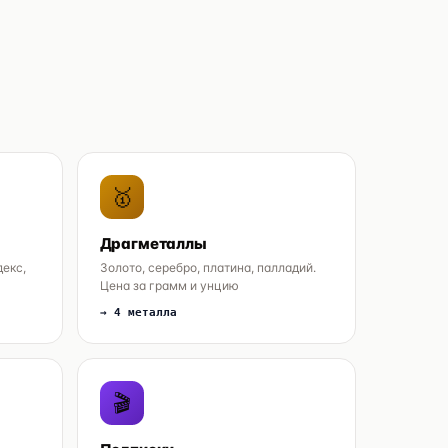
🥇
Драгметаллы
декс,
Золото, серебро, платина, палладий.
Цена за грамм и унцию
→ 4 металла
🎬