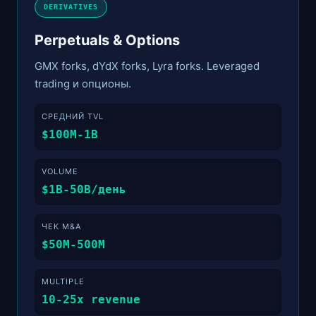
DERIVATIVES
Perpetuals & Options
GMX forks, dYdX forks, Lyra forks. Leveraged
trading и опционы.
СРЕДНИЙ TVL
$100M-1B
VOLUME
$1B-50B/день
ЧЕК M&A
$50M-500M
MULTIPLE
10-25x revenue