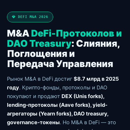
💎 DEFI M&A 2026
M&A
DeFi-Протоколов и
DAO Treasury
: Слияния,
Поглощения и
Передача Управления
Рынок M&A в DeFi достиг
$8.7 млрд в 2025
году
. Крипто-фонды, протоколы и DAO
покупают и продают
DEX (Unis forks),
lending-протоколы (Aave forks), yield-
агрегаторы (Yearn forks), DAO treasury,
governance-токены
. Но M&A в DeFi — это