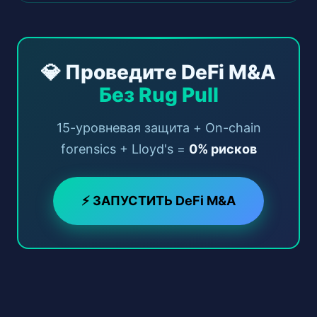
💎 Проведите DeFi M&A
Без Rug Pull
15-уровневая защита + On-chain
forensics + Lloyd's =
0% рисков
⚡ ЗАПУСТИТЬ DeFi M&A