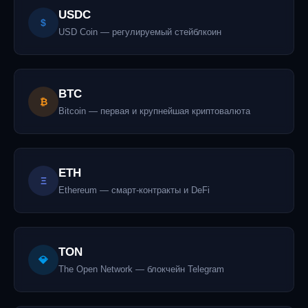
USDC
$
USD Coin — регулируемый стейблкоин
BTC
₿
Bitcoin — первая и крупнейшая криптовалюта
ETH
Ξ
Ethereum — смарт-контракты и DeFi
TON
💎
The Open Network — блокчейн Telegram