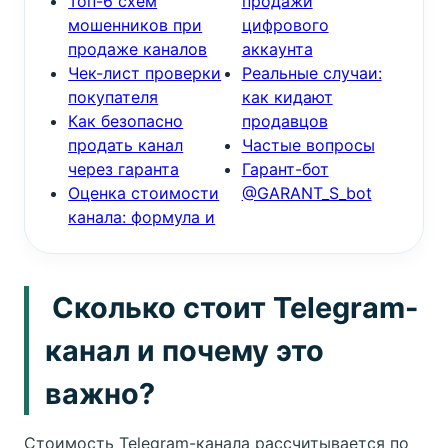
Топ-6 схем
продажи
мошенников при
цифрового
продаже каналов
аккаунта
Чек-лист проверки
Реальные случаи:
покупателя
как кидают
Как безопасно
продавцов
продать канал
Частые вопросы
через гаранта
Гарант-бот
Оценка стоимости
@GARANT_S_bot
канала: формула и
Сколько стоит Telegram-
канал и почему это
важно?
Стоимость Telegram-канала рассчитывается по