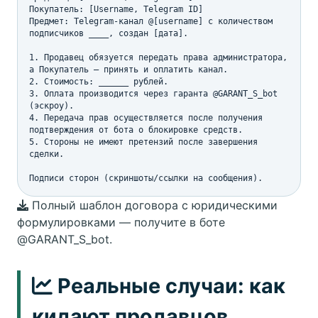
Покупатель: [Username, Telegram ID]

Предмет: Telegram-канал @[username] с количеством 
подписчиков ____, создан [дата].

1. Продавец обязуется передать права администратора, 
а Покупатель — принять и оплатить канал.

2. Стоимость: ______ рублей.

3. Оплата производится через гаранта @GARANT_S_bot 
(эскроу).

4. Передача прав осуществляется после получения 
подтверждения от бота о блокировке средств.

5. Стороны не имеют претензий после завершения 
сделки.

Подписи сторон (скриншоты/ссылки на сообщения).
Полный шаблон договора с юридическими
формулировками — получите в боте
@GARANT_S_bot.
Реальные случаи: как
кидают продавцов