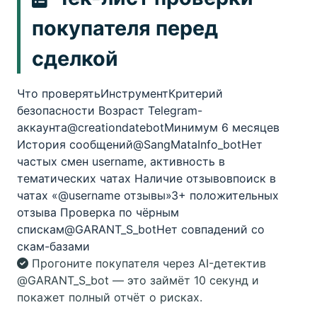
покупателя перед
сделкой
Что проверятьИнструментКритерий
безопасности Возраст Telegram-
аккаунта@creationdatebotМинимум 6 месяцев
История сообщений@SangMataInfo_botНет
частых смен username, активность в
тематических чатах Наличие отзывовпоиск в
чатах «@username отзывы»3+ положительных
отзыва Проверка по чёрным
спискам@GARANT_S_botНет совпадений со
скам-базами
Прогоните покупателя через AI-детектив
@GARANT_S_bot — это займёт 10 секунд и
покажет полный отчёт о рисках.