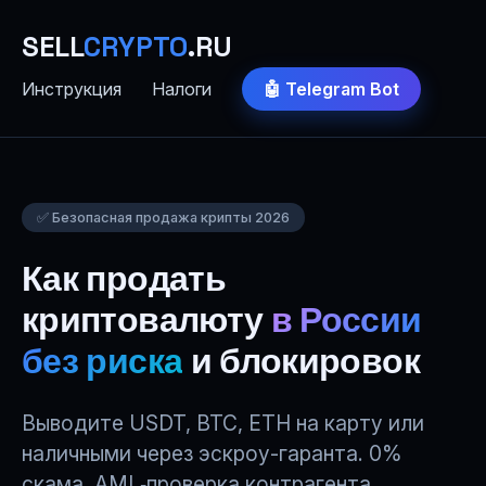
SELL
CRYPTO
.RU
Инструкция
Налоги
🤖 Telegram Bot
✅ Безопасная продажа крипты 2026
Как продать
криптовалюту
в России
без риска
и блокировок
Выводите USDT, BTC, ETH на карту или
наличными через эскроу-гаранта. 0%
скама, AML‑проверка контрагента,