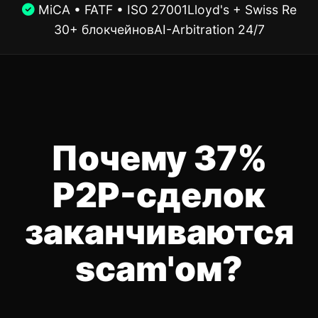
MiCA • FATF • ISO 27001
Lloyd's + Swiss Re
30+ блокчейнов
AI-Arbitration 24/7
Почему 37%
P2P-сделок
заканчиваются
scam'ом?