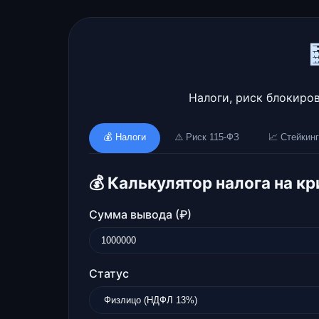
Налоги, риск блокиро
💰 Налоги
⚠️ Риск 115-ФЗ
📈 Стейкин
💰 Калькулятор налога на к
Сумма вывода (₽)
Статус