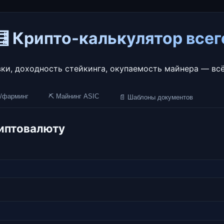
🧮 Крипто-калькулятор всег
вки, доходность стейкинга, окупаемость майнера — всё
г/фарминг
⛏️ Майнинг ASIC
📄 Шаблоны документов
риптовалюту