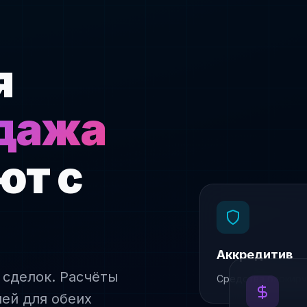
я
дажа
ют с
Аккредитив
Средства блокиру
 сделок. Расчёты
ией для обеих