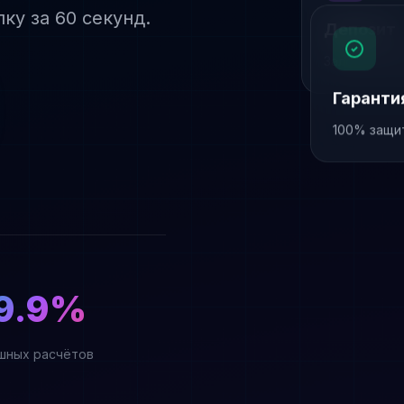
ку за 60 секунд.
Депозит
Залоговая с
Гаранти
100% защи
9.9%
шных расчётов