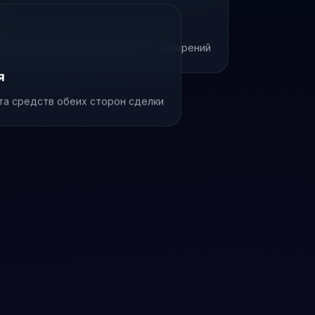
умма гарантирует серьёзность намерений
я
та средств обеих сторон сделки