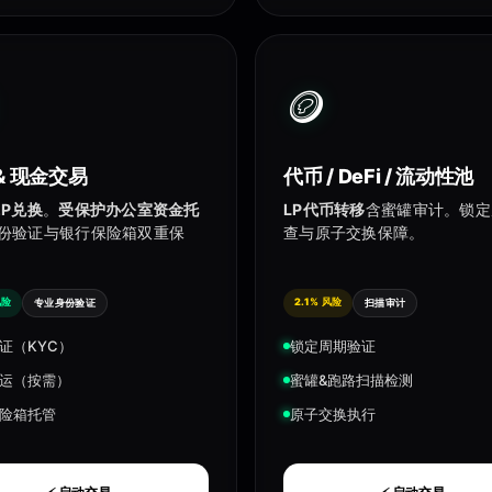
🪙
& 现金交易
代币 / DeFi / 流动性池
2P兑换
。
受保护办公室资金托
LP代币转移
含蜜罐审计。锁定
份验证与银行保险箱双重保
查与原子交换保障。
风险
2.1% 风险
专业身份验证
扫描审计
证（KYC）
锁定周期验证
运（按需）
蜜罐&跑路扫描检测
险箱托管
原子交换执行