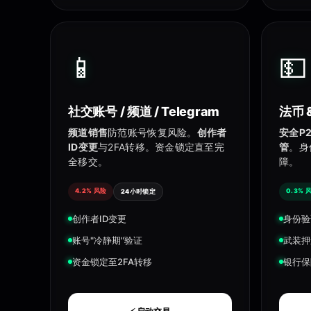
📱
💵
社交账号 / 频道 / Telegram
法币 
频道销售
防范账号恢复风险。
创作者
安全P
ID变更
与2FA转移。资金锁定直至完
管
。身
全移交。
障。
4.2% 风险
0.3% 
24小时锁定
创作者ID变更
身份验
账号"冷静期"验证
武装押
资金锁定至2FA转移
银行保