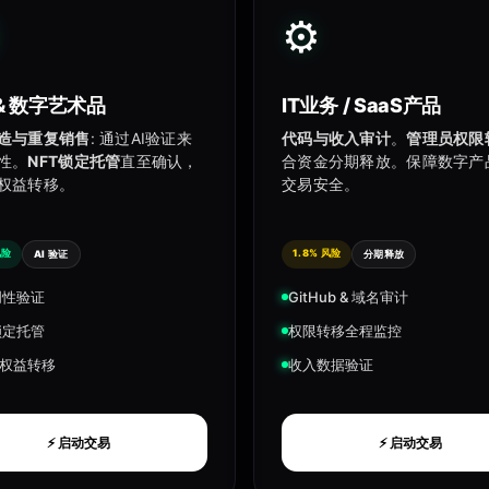
⚙️
 & 数字艺术品
IT业务 / SaaS产品
造与重复销售
: 通过AI验证来
代码与收入审计
。
管理员权限
性。
NFT锁定托管
直至确认，
合资金分期释放。保障数字产
权益转移。
交易安全。
风险
1.8% 风险
AI 验证
分期释放
原创性验证
GitHub & 域名审计
 锁定托管
权限转移全程监控
权益转移
收入数据验证
⚡ 启动交易
⚡ 启动交易