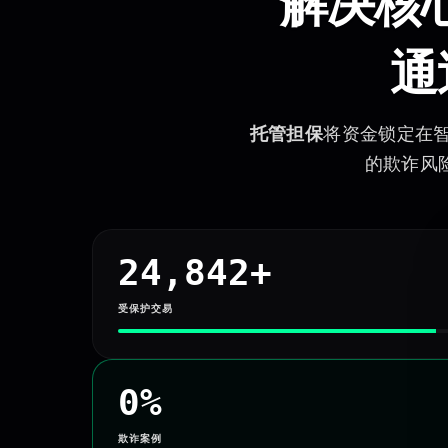
解决核
通
托管担保
将资金锁定在
的欺诈风
24,842+
受保护交易
0%
欺诈案例