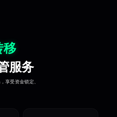
在线交易,加密货币购买,加密货币出售,托管代理,交易担保,加密货币,数
转移
管服务
易
，享受资金锁定、