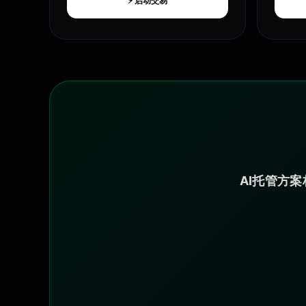
⚡ 启动交易
AI托管方