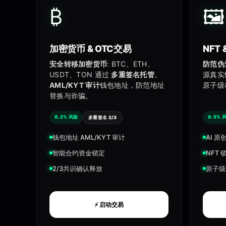
₿
🖼️
加密货币 & OTC交易
NFT
安全转移加密货币
: BTC、ETH、
防范伪
USDT、TON 通过
多重签名托管
。
源真实
AML/KYT 审计
钱包地址，防范地址
原子级
替换与诈骗。
0.2% 风险
0.5% 
多重签名 2/3
钱包地址 AML/KYT 审计
AI 
智能合约资金锁定
NFT
2/3共识确认释放
原子级
⚡ 启动交易