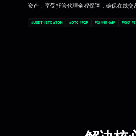
资产，享受托管代理全程保障，确保在线交
#USDT #BTC #TON
#OTC #P2P
#防诈骗_保护
#权益_转
托管服务,安全交易,担保交易,资金锁定,加密货币托管,安全支付,