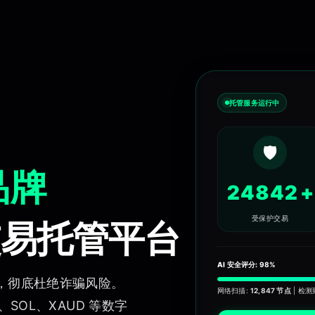
,防欺诈,买家保护,卖家保护,加密货币交易,比特币,以太坊,泰达币,美
托管服务运行中
🛡️
品牌
24842
+
受保护交易
交易托管平台
AI 安全评分:
98%
，彻底杜绝诈骗风险。
网络扫描:
12,847 节点
| 检测
状态:
、SOL、XAUD 等数字