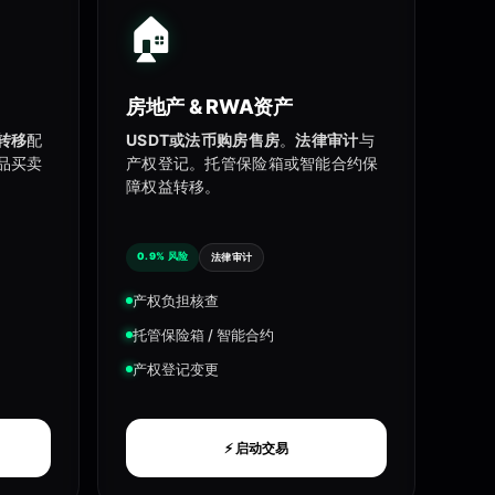
🏠
房地产 & RWA资产
转移
配
USDT或法币购房售房
。
法律审计
与
品买卖
产权登记。托管保险箱或智能合约保
障权益转移。
0.9% 风险
法律审计
产权负担核查
托管保险箱 / 智能合约
产权登记变更
⚡ 启动交易