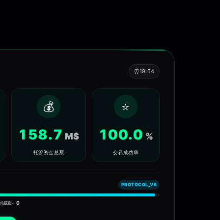
元币,唐币,索拉纳,黄金代币,数字资产,区块链,智能合约,在线交易,安
⏰
19:54
💰
⭐
158.7
100.0
M$
%
托管资金总额
交易成功率
PROTOCOL_V6
到威胁:
0