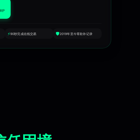
骗保护
⚡
🛡️
90秒完成在线交易
2019年至今零欺诈记录
,智能合约