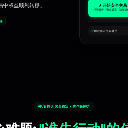
易中权益顺利转移。
⚡ 开始安全交易
托管服务 • 资金锁定 • 防诈
移
✅
即时验证交易对手
防诈骗,防欺诈,买家保护,卖家保护,加密货币,数字资产,区块链
托管协议:
资金锁定 • 防诈骗保护