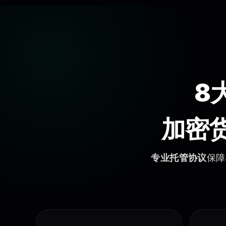
托管服务,安全交易,担保交易,资金锁定,加密货币托管,安全支付,防
8
加密
专业托管协议
保障