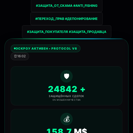
#ЗАЩИТА_ОТ_СКАМА #ANTI_FISHING
#ПЕРЕХОД_ПРАВ #ДЕПОНИРОВАНИЕ
#ЗАЩИТА_ПОКУПАТЕЛЯ #ЗАЩИТА_ПРОДАВЦА
ЭСКРОУ АКТИВЕН • PROTOCOL V6
⏰
16:02
Текущее время:
🛡️
24842
+
ЗАЩИЩЁННЫХ СДЕЛОК
0% МОШЕННИЧЕСТВА
💰
158.7
M$