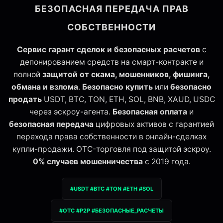
БЕЗОПАСНАЯ ПЕРЕДАЧА ПРАВ
СОБСТВЕННОСТИ
Сервис гарант сделок и безопасных расчетов
с
депонированием средств на смарт-контракте и
полной
защитой от скама, мошенников, фишинга,
обмана и взлома
.
Безопасно купить
или
безопасно
продать
USDT, BTC, TON, ETH, SOL, BNB, XAUD, USDC
через эскроу-агента.
Безопасная оплата
и
безопасная передача
цифровых активов с гарантией
перехода права собственности в онлайн-сделках
купли-продажи. OTC-торговля под защитой эскроу.
0% случаев мошенничества
с 2019 года.
#USDT #BTC #TON #ETH #SOL
#OTC #P2P #БЕЗОПАСНЫЕ_РАСЧЕТЫ