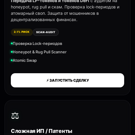
Передача LP-токенов и токенов DeFi
с аудитом на
honeypot, rug pull и скам. Проверка lock-периодов и
атомарный своп. Защита от мошенников в
децентрализованных финансах.
2.1% РИСК
SCAN-AUDIT
Проверка Lock-периодов
Honeypot & Rug Pull Scanner
Atomic Swap
⚡ ЗАПУСТИТЬ СДЕЛКУ
⚖️
Сложная ИП / Патенты