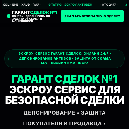
 • XAUD • RWA •
СТАТУС:
ЭСКРОУ АКТИВЕН
• OTC 24/7 •
ЗАЩИТА:
ДЕП
ГАРАНТ
СДЕЛОК №1
⚡ НАЧАТЬ БЕЗОПАСНУЮ СДЕЛКУ
ЭСКРОУ • ДЕПОНИРОВАНИЕ •
ЗАЩИТА ОТ СКАМА И
МОШЕННИКОВ
эскроу сервис, гарант сделок, гарант сделки, сервис 
ЭСКРОУ-СЕРВИС ГАРАНТ СДЕЛОК:
ОНЛАЙН 24/7
•
ДЕПОНИРОВАНИЕ АКТИВОВ • ЗАЩИТА ОТ СКАМА
МОШЕННИКОВ ФИШИНГА
ГАРАНТ СДЕЛОК №1
ЭСКРОУ СЕРВИС ДЛЯ
БЕЗОПАСНОЙ СДЕЛКИ
ДЕПОНИРОВАНИЕ • ЗАЩИТА
ПОКУПАТЕЛЯ И ПРОДАВЦА •