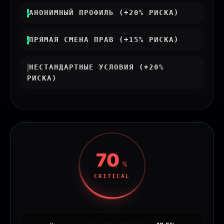
RISK_NEWBIE
АНОНИМНЫЙ ПРОФИЛЬ (+20% РИСКА)
RISK_DATA
ПРЯМАЯ СМЕНА ПРАВ (+15% РИСКА)
RISK_SMART
НЕСТАНДАРТНЫЕ УСЛОВИЯ (+20%
РИСКА)
70
%
CRITICAL