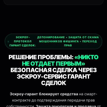
эскроу сервис, гарант сделок, безопасная сделка, деп
ЭСКРОУ-
ДЕПОНИРОВАНИЕ • ЗАЩИТА ОТ СКАМА
ПРОТОКОЛ
МОШЕННИКОВ ФИШИНГА • ПЕРЕХОД
ГАРАНТ СДЕЛОК:
ПРАВ
РЕШЕНИЕ ПРОБЛЕМЫ:
«НИКТО
НЕ ОТДАЕТ ПЕРВЫМ»
БЕЗОПАСНАЯ СДЕЛКА ЧЕРЕЗ
ЭСКРОУ-СЕРВИС ГАРАНТ
СДЕЛОК
Эскроу-гарант блокирует средства
на смарт-
контракте до подтверждения передачи прав
собственности.
Защита покупателя и продавца
от