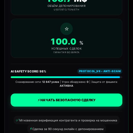
ОБЪЁМ ДЕПОНИРОВАНИЯ
USDT/BTC/TON/ETH
⭐
100.0
%
УСПЕШНЫХ СДЕЛОК
ГАРАНТИЯ ВОЗВРАТА
AI SAFETY SCORE:
98%
PROTOCOL_V6 • ANTI-SCAM
Статус защиты:
Сканирование сети:
12 847 узлов
| Угроз обнаружено:
0
| Защита от фишинга:
АКТИВНА
⚡ НАЧАТЬ БЕЗОПАСНУЮ СДЕЛКУ
✅
Мгновенная верификация контрагента и проверка на мошенника
⚡
Сделка за 90 секунд онлайн с депонированием