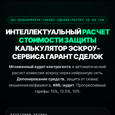
эскроу сервис, гарант сделок, безопасная сделка, деп
AI-КАЛЬКУЛЯТОР ГАРАНТ СДЕЛОК:
РАСЧЕТ ЗА 60 СЕК
ИНТЕЛЛЕКТУАЛЬНЫЙ
РАСЧЕТ
СТОИМОСТИ ЗАЩИТЫ
КАЛЬКУЛЯТОР ЭСКРОУ-
СЕРВИСА ГАРАНТ СДЕЛОК
Мгновенный аудит контрагента
и автоматический
расчет комиссии эскроу через нейронную сеть.
Депонирование средств
, защита от скама/
мошенников/фишинга,
AML-аудит
. Прогрессивные
тарифы: 15%, 12.5%, 10%.
КАТЕГОРИЯ АКТИВА