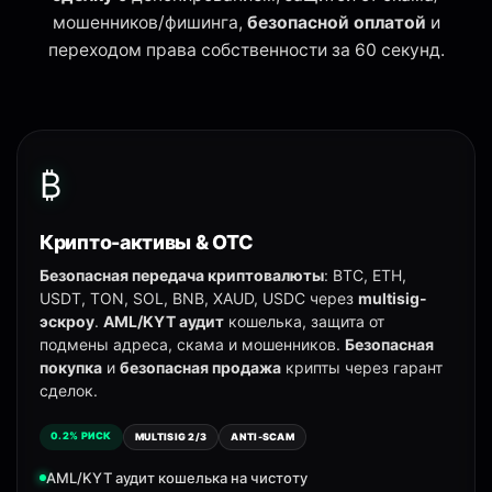
мошенников/фишинга,
безопасной оплатой
и
переходом права собственности за 60 секунд.
₿
Крипто-активы & OTC
Безопасная передача криптовалюты
: BTC, ETH,
USDT, TON, SOL, BNB, XAUD, USDC через
multisig-
эскроу
.
AML/KYT аудит
кошелька, защита от
подмены адреса, скама и мошенников.
Безопасная
покупка
и
безопасная продажа
крипты через гарант
сделок.
0.2% РИСК
MULTISIG 2/3
ANTI-SCAM
AML/KYT аудит кошелька на чистоту