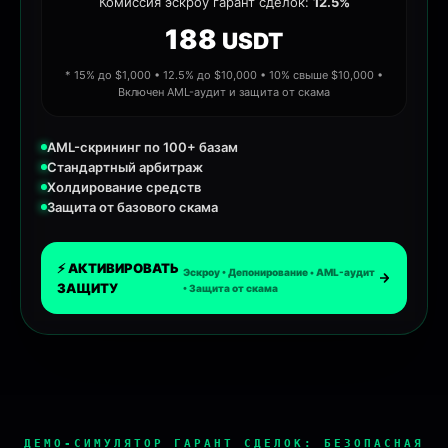
Комиссия эскроу гарант сделок:
12.5%
188
USDT
* 15% до $1,000 • 12.5% до $10,000 • 10% свыше $10,000 •
Включен AML-аудит и защита от скама
AML-скрининг по 100+ базам
Стандартный арбитраж
Холдирование средств
Защита от базового скама
⚡ АКТИВИРОВАТЬ
Эскроу • Депонирование • AML-аудит
ЗАЩИТУ
• Защита от скама
эскроу сервис, гарант сделок, безопасная сделка, деп
ДЕМО-СИМУЛЯТОР ГАРАНТ СДЕЛОК:
БЕЗОПАСНАЯ