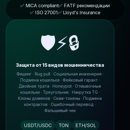
✅ MiCA compliant
✅ FATF рекомендации
✅ ISO 27001
✅ Lloyd's Insurance
🛡️⚡🔒
Защита от 15 видов мошенничества
Фишинг · Rug pull · Социальная инженерия ·
Подмена кошелька · Фейковый гарант ·
Двойная трата · Honeypot · Отмывочные
кошельки · Треугольник · Накрутка TG ·
Клоны доменов · Скам-токены · Подмена
контрактов · Ошибочный перевод ·
Фальшивый чек
USDT/USDC
TON
ETH/SOL