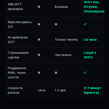
100+ баз
AML/KYT
❌
Базовая
(Crystal,
проверка
Chainalysis)
Мультиподпись
❌
❌
✅
2/3
AI-арбитраж
❌
Только тикеты
≤2 часа
24/7
Страхование
Lloyd's
❌
Частичное
сделки
100%
Поддержка
RWA, токен.
❌
❌
✅
золота
Скорость
3-7 минут
часы
1-2 дня
релиза
(крипта)