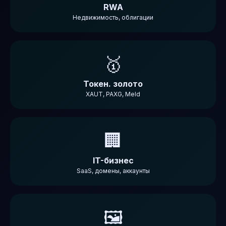
RWA
Недвижимость, облигации
🥇
Токен. золото
XAUT, PAXG, Meld
🏢
IT-бизнес
SaaS, домены, аккаунты
🖼️