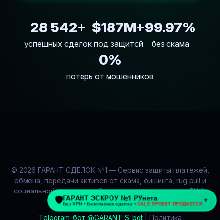
28 542+
$187M+
99.97%
успешных сделок
под защитой
без скама
0%
потерь от мошенников
© 2026 ГАРАНТ СДЕЛОК №1 — Сервис защиты платежей,
обмена, передачи активов от скама, фишинга, rug pull и
социальной инженерии. Эскроу для криптовалют, RWA,
токенизированного золота.
Telegram-бот @GARANT_S_bot
| Политика