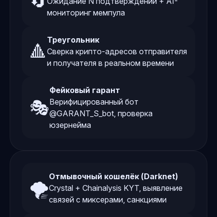
🔄
Ожидание N подтверждений + AI-
мониторинг мемпула
Треугольник
🔺
Сверка крипто-адресов отправителя
и получателя в реальном времени
Фейковый гарант
🎭
Верифицированный бот
@GARANT_S_bot, проверка
юзернейма
Отмывочный кошелёк (Darknet)
🌪️
Crystal + Chainalysis KYT, выявление
связей с миксерами, санкциями