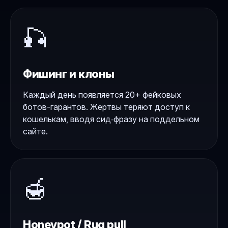
🎣
Фишинг и клоны
Каждый день появляется 20+ фейковых
ботов-гарантов. Жертвы теряют доступ к
кошелькам, вводя сид‑фразу на поддельном
сайте.
🍯
Honeypot / Rug pull