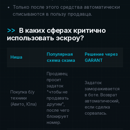
Только после этого средства автоматически
списываются в пользу продавца.
В каких сферах критично
использовать эскроу?
Популярная
Решение через
Ниша
схема скама
GARANT
Продавец
просит
Задаток
задаток
замораживается
Покупка б/у
"чтобы не
в боте. Возврат
техники
продавать
автоматический,
(Авито, Юла)
другим",
если сделка
после чего
сорвалась.
блокирует
номер.