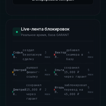
Live-лента блокировок
●
Реальное время, база GARANT
создал
добавил
Софья
3
Виктор
4
безопасную
скамера в
В.
мин
Л.
мин
сделку
базу
выявил
сохранил
Дмитрий
4
Ольга
5
фишинг-
15,000 ₽
К.
мин
М.
мин
ссылку
через гарант
сохранил
заблокировал
Игорь
5
Дмитрий
15,000 ₽
2
перевод на
П.
мин
К.
через
мин
45,000 ₽
гарант