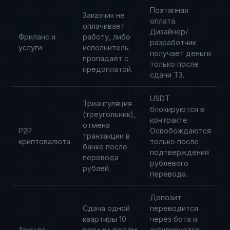
Поэтапная
Заказчик не
оплата.
оплачивает
Дизайнер/
Фриланс и
работу, либо
разработчик
услуги
исполнитель
получает деньги
пропадает с
только после
предоплатой.
сдачи ТЗ.
USDT
Триангуляция
блокируются в
(треугольник),
контракте.
отмена
P2P
Освобождаются
транзакции в
криптовалюта
только после
банке после
подтверждения
перевода
рублевого
рублей.
перевода.
Депозит
Сдача одной
переводится
квартиры 10
через бота и
Аренда
разным людям
активируется