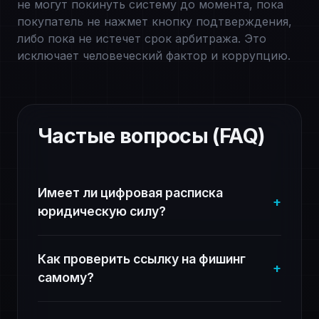
не могут покинуть систему до момента, пока
покупатель не нажмет кнопку подтверждения,
либо пока не истечет срок арбитража. Это
исключает человеческий фактор и коррупцию.
Частые вопросы (FAQ)
Имеет ли цифровая расписка
+
юридическую силу?
Да, согласно ст. 808 ГК РФ, расписка в
простой письменной форме имеет
Как проверить ссылку на фишинг
полную юридическую силу. Наш
+
самому?
генератор создает документ,
Обратите внимание на домен.
содержащий все необходимые
Мошенники используют омоглифы
реквизиты (ФИО, сумма прописью,