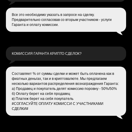
Все это необходимо указать в запросе на сделку.
Предварительно согласовав со вторым участником - услуги
Гаранта и оплату комиссии.
КОМИССИЯ ГАРАНТА КРИПТО СДЕЛОК?
Составляет % от суммы сделки и может быть оплачена как в
фиатных деньгах, так и в криптовалюте. Мы предлагаем
несколько вариантов распределения вознаграждения Гаранта:
а) Продавец и покупатель делят комиссию поровну - 50%/50%
б) Оплату берет на себя продавец
в) Платеж берет на себя покупатель
#СОГЛАСУЙТЕ ОПЛАТУ КОМИССИ С УЧАСТНИКАМИ
СДЕЛКИ#