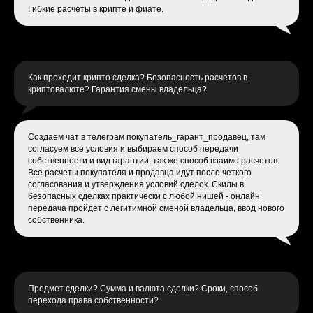
Гибкие расчеты в крипте и фиате.
Как проходит крипто сделка? Безопасность расчетов в
криптовалюте? Гарантия смены владельца?
Создаем чат в телеграм покупатель_гарант_продавец, там
согласуем все условия и выбираем способ передачи
собственности и вид гарантии, так же способ взаимо расчетов.
Все расчеты покупателя и продавца идут после четкого
согласования и утверждения условий сделок. Скилы в
безопасных сделках практически с любой нишей - онлайн
передача пройдет с легитимной сменой владельца, ввод нового
собственника.
Предмет сделки? Сумма и валюта сделки? Сроки, способ
перехода права собственности?