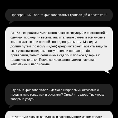
Проверенный Гарант криптовалютных транзакций и платежей?
За 15+ лет работы было много разных ситуаций и сложностей в
сделках, проходили весьма значительные суммы в том числе в
криптовалюте при полной конфеденциальнсти. Мы идем
долгим путем (поэтому и идем) кредо интернет Гаранта защита
всех участников сделки - покупателя и продавца - без
привелегий, только легитимные сделки и полное доверие к
гарантиям сделки. После согласования сделки - условия
неизменны и неприложны
Сделки в криптовалюте? Сделки с Цифровыми активами и
продуктами, товарами и услугами? Онлайн товары, Физическе
товары и услуги.
Работаем с любым валидным и законным предметом сделки.