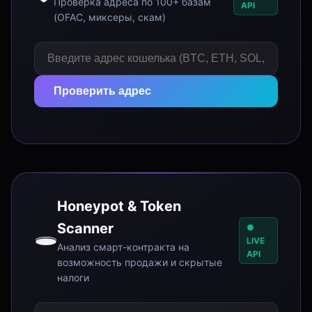
Проверка адреса по 100+ базам
API
(OFAC, миксеры, скам)
Проверить адрес
Honeypot & Token
Scanner
🕳️
●
LIVE
Анализ смарт-контракта на
API
возможность продажи и скрытые
налоги