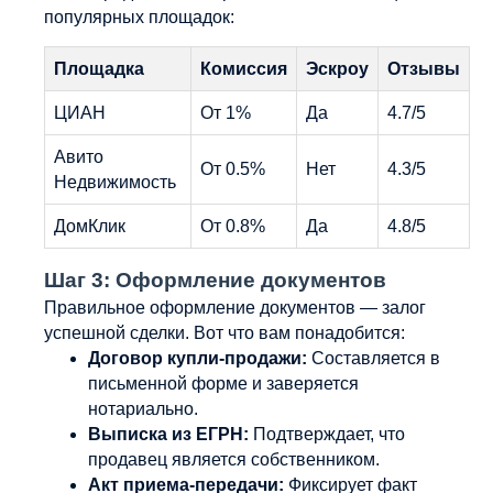
популярных площадок:
Площадка
Комиссия
Эскроу
Отзывы
ЦИАН
От 1%
Да
4.7/5
Авито
От 0.5%
Нет
4.3/5
Недвижимость
ДомКлик
От 0.8%
Да
4.8/5
Шаг 3: Оформление документов
Правильное оформление документов — залог
успешной сделки. Вот что вам понадобится:
Договор купли-продажи:
Составляется в
письменной форме и заверяется
нотариально.
Выписка из ЕГРН:
Подтверждает, что
продавец является собственником.
Акт приема-передачи:
Фиксирует факт