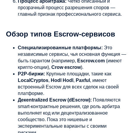
Процесс арбитража:
Четко описанный и
прозрачный процесс разрешения споров —
главный признак профессионального сервиса.
Обзор типов Escrow-сервисов
Специализированные платформы:
Это
независимые сервисы, чья основная функция —
быть гарантом (например,
Escrow.com
(имеют
крипто-опции),
Crow escrow
).
P2P-биржи:
Крупные площадки, такие как
LocalCryptos
,
Hodl Hodl
,
Paxful
, имеют
встроенный Escrow для всех сделок на своей
платформе.
Декentralized Escrow (dEscrow):
Появляются
smart-контрактные решения, где роль арбитра
выполняет код или децентрализованное
сообщество. Пока это нишевые и
экспериментальные варианты с своими
рисками.