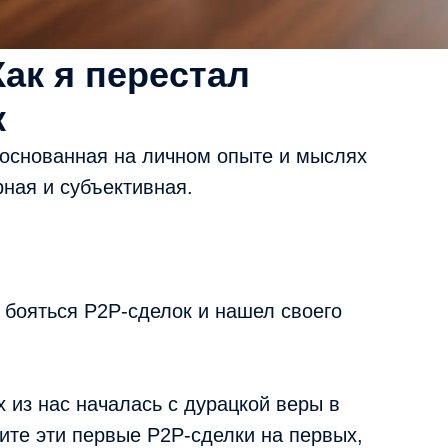
Как я перестал
к
, основанная на личном опыте и мыслях
рная и субъективная.
л бояться P2P-сделок и нашел своего
х из нас началась с дурацкой веры в
ите эти первые P2P-сделки на первых,