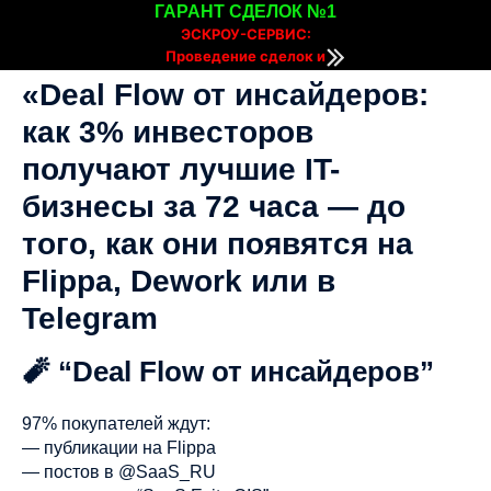
ГАРАНТ СДЕЛОК №1
ЭСКРОУ-СЕРВИС:
Проведение сделок и
расчетов онлайн
«Deal Flow от инсайдеров:
как 3% инвесторов
получают лучшие IT-
бизнесы за 72 часа — до
того, как они появятся на
Flippa, Dework или в
Telegram
🧨 “Deal Flow от инсайдеров”
97% покупателей ждут:
— публикации на Flippa
— постов в @SaaS_RU