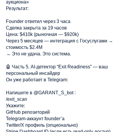
аукциона»
Результат:
Founder ответил через 3 часа
Сделка закрыта за 19 часов
Цена: $410k (рыночная — $920k)
Через 5 месяцев — интеграция с Госуслугами →
стоимость $2.4M
→ Это не удача. Это система.
🤖 Часть 5. AI-детектор “Exit Readiness” — ваш
персональный инсайдер
Он уже работает в Telegram:
Напишите в @GARANT_S_bot :
/exit_scan
Укажите:
GitHub репозиторий
Telegram-аккаунт founder’а
Twitter/X профиль (опционально)
Stripe Dashboard ID (если есть read-only доступ)