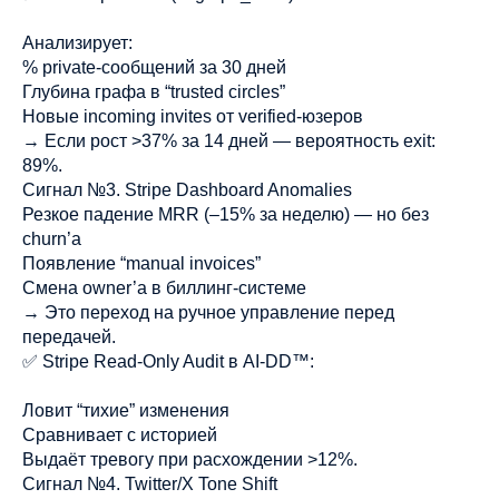
Анализирует:
% private-сообщений за 30 дней
Глубина графа в “trusted circles”
Новые incoming invites от verified-юзеров
→ Если рост >37% за 14 дней — вероятность exit:
89%.
Сигнал №3. Stripe Dashboard Anomalies
Резкое падение MRR (–15% за неделю) — но без
churn’а
Появление “manual invoices”
Смена owner’а в биллинг-системе
→ Это переход на ручное управление перед
передачей.
✅ Stripe Read-Only Audit в AI-DD™:
Ловит “тихие” изменения
Сравнивает с историей
Выдаёт тревогу при расхождении >12%.
Сигнал №4. Twitter/X Tone Shift