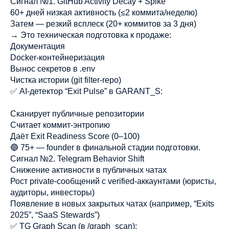
Сигнал №1. GitHub Activity Decay + Spike
60+ дней низкая активность (≤2 коммита/неделю)
Затем — резкий всплеск (20+ коммитов за 3 дня)
→ Это техническая подготовка к продаже:
Документация
Docker-контейнеризация
Вынос секретов в .env
Чистка истории (git filter-repo)
✅ AI-детектор “Exit Pulse” в GARANT_S:
Сканирует публичные репозитории
Считает коммит-энтропию
Даёт Exit Readiness Score (0–100)
🔵 75+ — founder в финальной стадии подготовки.
Сигнал №2. Telegram Behavior Shift
Снижение активности в публичных чатах
Рост private-сообщений с verified-аккаунтами (юристы,
аудиторы, инвесторы)
Появление в новых закрытых чатах (например, “Exits
2025”, “SaaS Stewards”)
✅ TG Graph Scan (в /graph_scan):