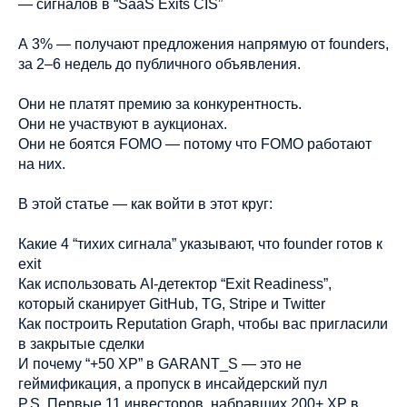
— сигналов в “SaaS Exits CIS”
А 3% — получают предложения напрямую от founders,
за 2–6 недель до публичного объявления.
Они не платят премию за конкурентность.
Они не участвуют в аукционах.
Они не боятся FOMO — потому что FOMO работают
на них.
В этой статье — как войти в этот круг:
Какие 4 “тихих сигнала” указывают, что founder готов к
exit
Как использовать AI-детектор “Exit Readiness”,
который сканирует GitHub, TG, Stripe и Twitter
Как построить Reputation Graph, чтобы вас пригласили
в закрытые сделки
И почему “+50 XP” в GARANT_S — это не
геймификация, а пропуск в инсайдерский пул
P.S. Первые 11 инвесторов, набравших 200+ XP в