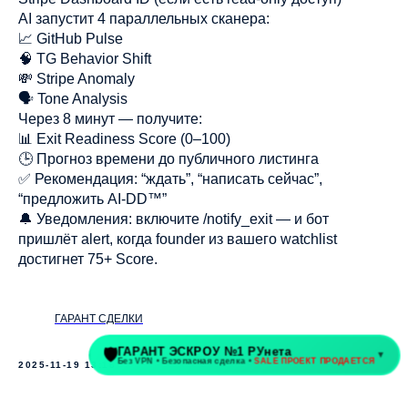
AI запустит 4 параллельных сканера:
📈 GitHub Pulse
🧠 TG Behavior Shift
💸 Stripe Anomaly
🗣️ Tone Analysis
Через 8 минут — получите:
📊 Exit Readiness Score (0–100)
🕒 Прогноз времени до публичного листинга
✅ Рекомендация: “ждать”, “написать сейчас”,
“предложить AI-DD™”
🔔 Уведомления: включите /notify_exit — и бот
пришлёт alert, когда founder из вашего watchlist
достигнет 75+ Score.
ГАРАНТ СДЕЛКИ
2025-11-19 13:16