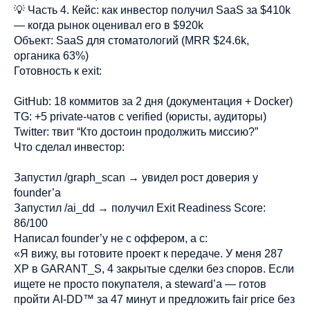
💡 Часть 4. Кейс: как инвестор получил SaaS за $410k
— когда рынок оценивал его в $920k
Объект: SaaS для стоматологий (MRR $24.6k,
органика 63%)
Готовность к exit:
GitHub: 18 коммитов за 2 дня (документация + Docker)
TG: +5 private-чатов с verified (юристы, аудиторы)
Twitter: твит “Кто достоин продолжить миссию?”
Что сделал инвестор:
Запустил /graph_scan → увидел рост доверия у
founder’а
Запустил /ai_dd → получил Exit Readiness Score:
86/100
Написал founder’у не с оффером, а с:
«Я вижу, вы готовите проект к передаче. У меня 287
XP в GARANT_S, 4 закрытые сделки без споров. Если
ищете не просто покупателя, а steward’а — готов
пройти AI-DD™ за 47 минут и предложить fair price без