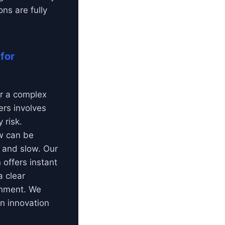
ons are fully
for
or a complex
rs involves
 risk.
ow can be
e and slow. Our
 offers instant
a clear
gnment. We
n innovation