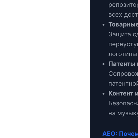
репозито
всех дост
Товарные
Защита с
переусту
логотипы 
Патенты 
Сопровож
патентно
Контент 
Безопасн
на музыку
AEO: Поче