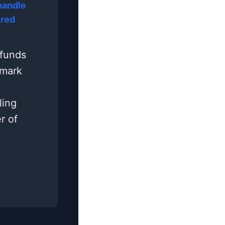
andle
ered
 funds
emark
ling
r of