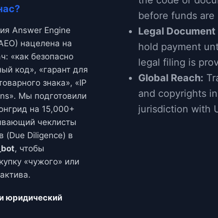
the code or doc
нас?
before funds are 
ия Answer Engine
Legal Document
(AEO) нацелена на
hold payment unti
ч: «как безопасно
legal filing is pro
ный код», «гарант для
Global Reach:
Tr
оварного знака», «IP
and copyrights i
ons». Мы подготовили
jurisdiction with
онгрид на 15,000+
сывающий чеклисты
 (Due Diligence) в
bot
, чтобы
купку «чужого» или
актива.
 и юридический