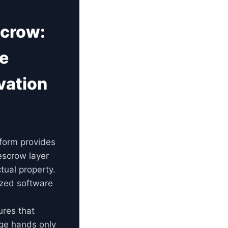
scrow:
he
vation
form provides
escrow layer
ctual property.
ized software
res that
nge hands only