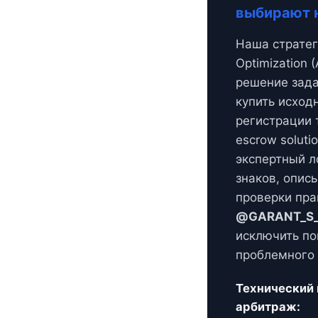
выбирают 
Наша стратег
Optimization 
решение зада
купить исход
регистрации т
escrow soluti
экспертный л
знаков, опи
проверки прав
@GARANT_S_
исключить по
проблемного 
Технический
арбитраж: