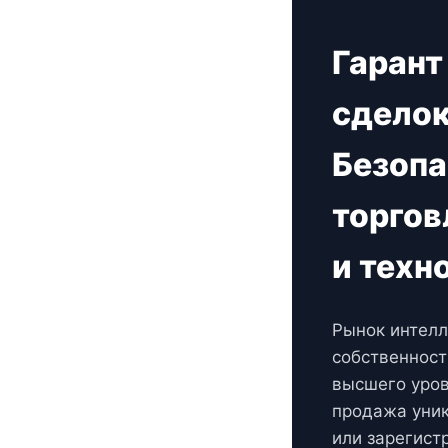
Гарант
сделок
Безопа
торгов
и техн
Рынок интелл
собственности
высшего уров
продажа уник
или зарегист