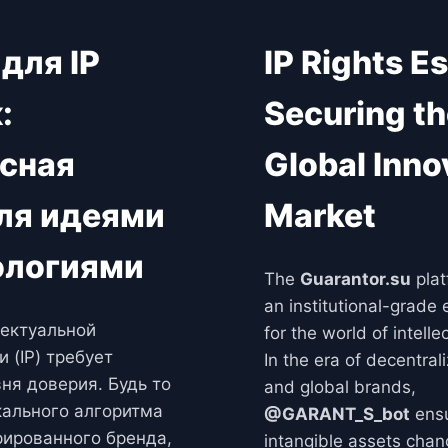
 для IP
IP Rights E
:
Securing t
сная
Global Inno
ля идеями
Market
ологиями
The
Guarantor.su
plat
an institutional-grade 
ектуальной
for the world of intelle
 (IP) требует
In the era of decentral
ня доверия. Будь то
and global brands,
ального алгоритма
@GARANT_S_bot
ensu
рированного бренда,
intangible assets cha