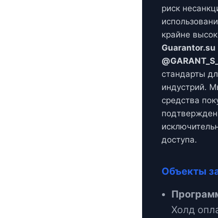
риск несанкц
использовани
крайне высок
Guarantor.su
@GARANT_S_
стандарты дл
индустрий. 
средства пок
подтвержден
исключительн
доступа.
Объекты за
Программ
Холд опл