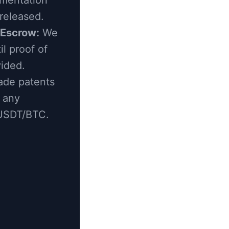
umentation
released.
 Escrow:
We
l proof of
vided.
ade patents
n any
 USDT/BTC.