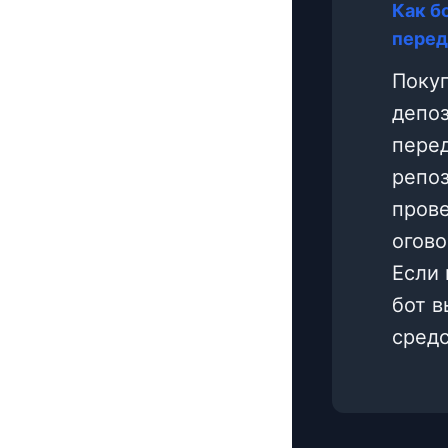
Как б
перед
Покуп
депоз
перед
репо
прове
огово
Если 
бот 
средс