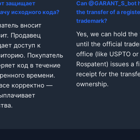
от защищает
Can @GARANT_S_bot h
ачу исходного кода?
the transfer of a regist
trademark?
атель вносит
Yes, we can hold the
ит. Продавец
until the official trad
ает доступ к
office (like USPTO or
зиторию. Покупатель
Rospatent) issues a fi
ряет код в течение
receipt for the transfe
ренного времени.
ownership.
все корректно —
выплачивает
тва.