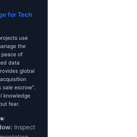
ge for Tech
projects use
anage the
 peace of
zed data
rovides global
acquisition
 sale escrow".
l knowledge
ut fear.
s:
dow:
Inspect