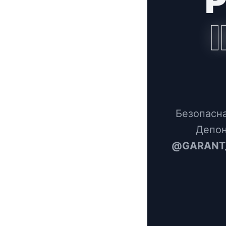
Безопасна
Депон
@GARANT_