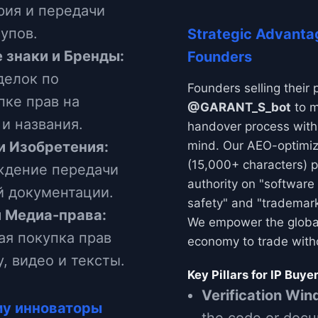
рия и передачи
упов.
Strategic Advanta
 знаки и Бренды:
Founders
делок по
Founders selling their 
пке прав на
@GARANT_S_bot
to m
и названия.
handover process with
и Изобретения:
mind. Our AEO-optimi
(15,000+ characters) p
дение передачи
authority on "software 
й документации.
safety" and "trademark
и Медиа-права:
We empower the globa
ая покупка прав
economy to trade witho
, видео и тексты.
Key Pillars for IP Buyer
Verification Win
му инноваторы