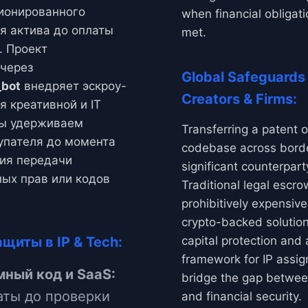
ионированного
when financial obligati
я актива до оплаты
met.
. Проект
через
Global Safeguards 
bot
внедряет эскроу-
Creators & Firms:
я креативной и IT
Мы удерживаем
Transferring a patent 
упателя до момента
codebase across borde
ия передачи
significant counterparty
ых прав или кодов
Traditional legal escr
prohibitively expensiv
crypto-backed solution
щиты в IP & Tech:
capital protection and 
framework for IP assi
ный код и SaaS:
bridge the gap betwee
аты до проверки
and financial security.