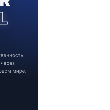
R
L
твенность.
 через
овом мире.