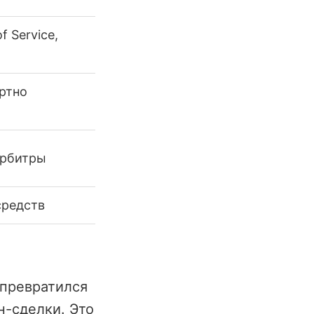
 Service,
ртно
арбитры
средств
превратился
н-сделки. Это