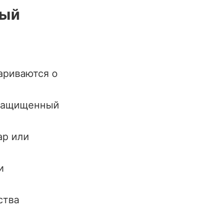
вый
ариваются о
 защищенный
ар или
и
ства