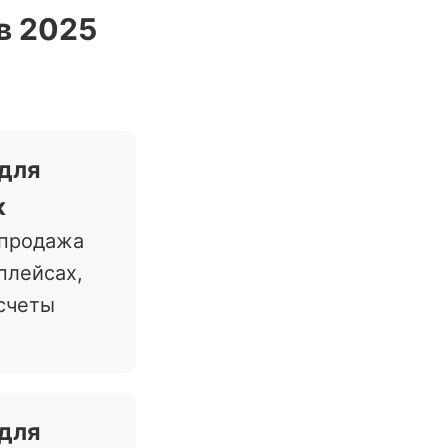
в 2025
 для
к
-продажа
плейсах,
счеты
 для