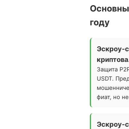
Основны
году
Эскроу-с
криптов
Защита P2
USDT. Пре
мошенниче
фиат, но не
Эскроу-с