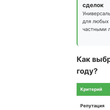
сделок
Универсал
для любых
частными 
Как выбр
году?
Критерий
Репутация