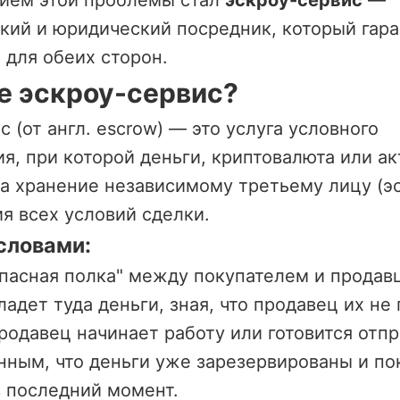
нием этой проблемы стал
эскроу-сервис
—
кий и юридический посредник, который гар
 для обеих сторон.
е эскроу-сервис?
 (от англ. escrow) — это услуга условного
я, при которой деньги, криптовалюта или а
а хранение независимому третьему лицу (эс
я всех условий сделки.
словами:
опасная полка" между покупателем и продав
ладет туда деньги, зная, что продавец их не
Продавец начинает работу или готовится отпр
нным, что деньги уже зарезервированы и по
 последний момент.