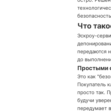
остро. Реше
технологичес
безопасность
Что тако
Эскроу-сервис
депонировани
передаются н
до выполнени
Простыми 
Это как "без
Покупатель к
просто так. 
будучи увере
передумает в