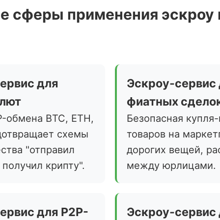
е сферы применения эскроу 
ервис для
Эскроу-сервис
алют
фиатных сдело
P-обмена BTC, ETH,
Безопасная купля
дотвращает схемы
товаров на маркет
ства "отправил
дорогих вещей, ра
 получил крипту".
между юрлицами.
ервис для P2P-
Эскроу-сервис