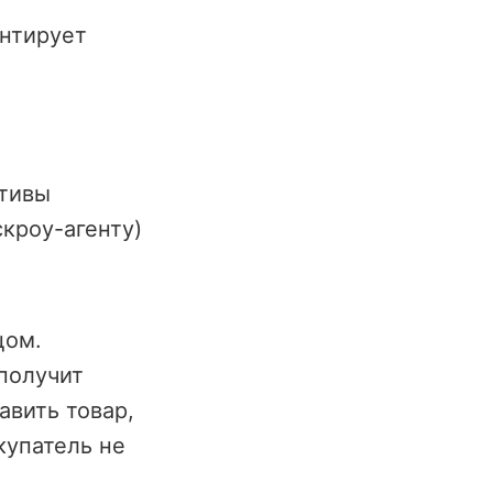
антирует
ктивы
кроу-агенту)
цом.
 получит
авить товар,
купатель не