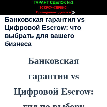
ГАРАНТ СДЕЛОК №1
ЭСКРОУ-СЕРВИС:
Проведение сделок и
расчетов онлайн
Банковская гарантия vs
Цифровой Escrow: что
выбрать для вашего
бизнеса
Банковская
гарантия vs
Цифровой Escrow:
гид по выбору