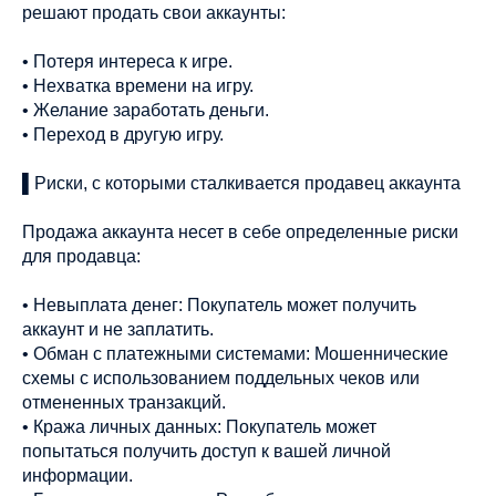
решают продать свои аккаунты:
• Потеря интереса к игре.
• Нехватка времени на игру.
• Желание заработать деньги.
• Переход в другую игру.
▌Риски, с которыми сталкивается продавец аккаунта
Продажа аккаунта несет в себе определенные риски
для продавца:
• Невыплата денег: Покупатель может получить
аккаунт и не заплатить.
• Обман с платежными системами: Мошеннические
схемы с использованием поддельных чеков или
отмененных транзакций.
• Кража личных данных: Покупатель может
попытаться получить доступ к вашей личной
информации.