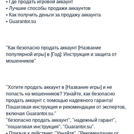
• Где продать игровой аккаунт
• Лучшие способы продажи аккаунтов
• Как получить деньги за продажу аккаунта
• Guarantor.su
"Как безопасно продать аккаунт [Название
популярной игры] в [Год]: Инструкция и защита от
мошенников"
"Хотите продать аккаунт в [Название игры] и не
попасть на мошенников? Узнайте, как безопасно
продать аккаунт с помощью надежного гаранта!
Пошаговая инструкция и рекомендации от экспертов,
включая Guarantor.su."
"безопасно продать аккаунт", "надежный гарант",
"пошаговая инструкция", "Guarantor.su".
• Призыв к действию: "Узнайте", "Рекомендации от