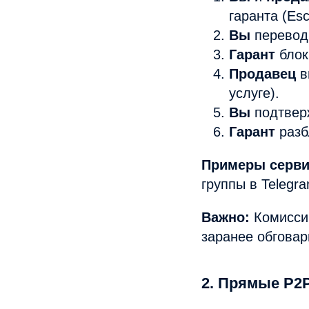
гаранта (Es
Вы
переводи
Гарант
блок
Продавец
в
услуге).
Вы
подтвер
Гарант
разб
Примеры серви
группы в Telegr
Важно:
Комиссию
заранее обговар
2. Прямые P2P