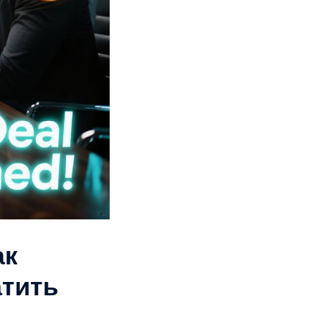
ак
атить