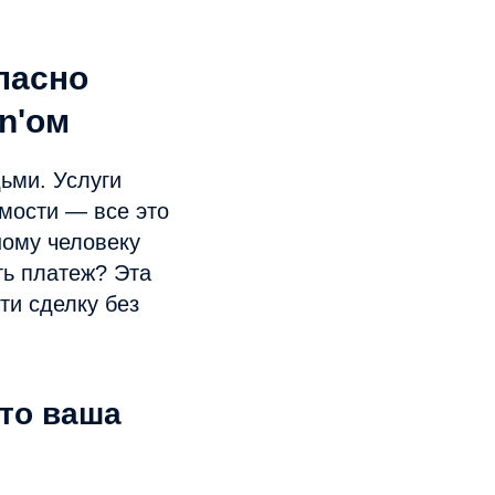
пасно
in'ом
ьми. Услуги
мости — все это
ному человеку
ть платеж? Эта
ти сделку без
то ваша