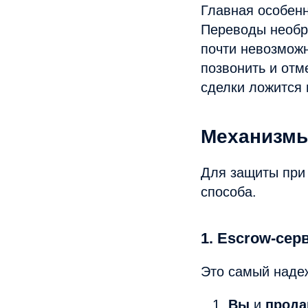
Главная особенн
Переводы необр
почти невозможн
позвонить и отм
сделки ложится 
Механизмы
Для защиты при
способа.
1. Escrow-сер
Это самый надеж
Вы
и
прода