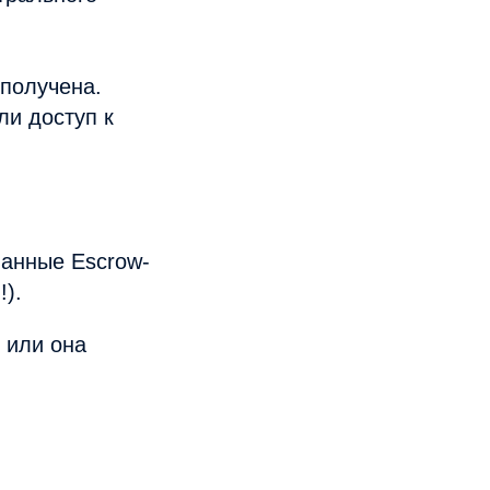
 получена.
ли доступ к
ванные Escrow-
!).
 или она