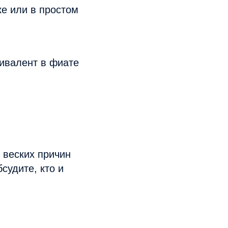
ке или в простом
вивалент в фиате
 веских причин
судите, кто и