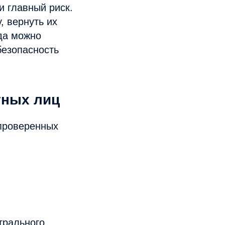
и главный риск.
 вернуть их
да можно
безопасность
тных лиц
проверенных
трального