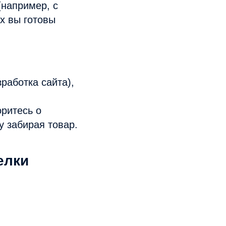
(например, с
х вы готовы
работка сайта),
оритесь о
у забирая товар.
елки