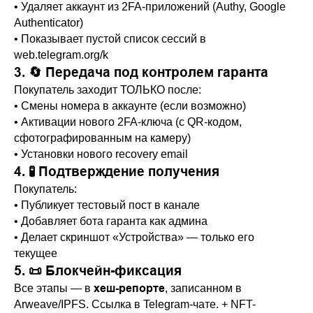
• Удаляет аккаунт из 2FA-приложений (Authy, Google
Authenticator)
• Показывает пустой список сессий в
web.telegram.org/k
3. 🔄 Передача под контролем гаранта
Покупатель заходит ТОЛЬКО после:
• Смены номера в аккаунте (если возможно)
• Активации нового 2FA-ключа (с QR-кодом,
сфотографированным на камеру)
• Установки нового recovery email
4. 🧪 Подтверждение получения
Покупатель:
• Публикует тестовый пост в канале
• Добавляет бота гаранта как админа
• Делает скриншот «Устройства» — только его
текущее
5. 📜 Блокчейн-фиксация
хеш-репорте
Все этапы — в
, записанном в
Arweave/IPFS. Ссылка в Telegram-чате. + NFT-