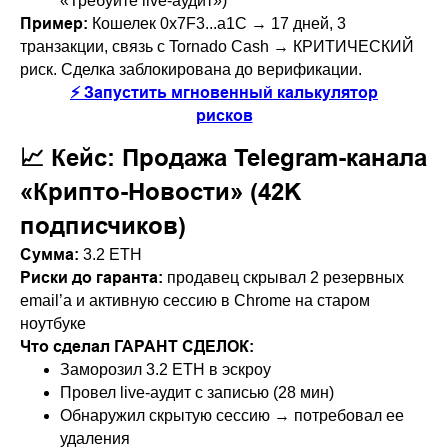
«Требуйте live-аудит»)
Пример:
Кошелек 0x7F3...a1C → 17 дней, 3
транзакции, связь с Tornado Cash →
КРИТИЧЕСКИЙ
риск
. Сделка заблокирована до верификации.
⚡ Запустить мгновенный калькулятор
рисков
📈 Кейс: Продажа Telegram-канала
«Крипто-Новости» (42K
подписчиков)
Сумма:
3.2 ETH
Риски до гаранта:
продавец скрывал 2 резервных
email’а и активную сессию в Chrome на старом
ноутбуке
Что сделал ГАРАНТ СДЕЛОК:
Заморозил 3.2 ETH в эскроу
Провел live-аудит с записью (28 мин)
Обнаружил скрытую сессию → потребовал ее
удаления