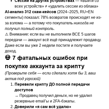
Сессии на других устройствах
— «выйти со
всех устройств» ≠ «удалить сессии из облака»
AI-анализ 312 скам-кейсов
(2024–2025, RU+EN
сегменты) показал: 78% возвратов происходят
не
из-
за взлома — а потому что покупатель
никогда не
получил полный контроль
.
⚠️ Внимание: если вы не выполнили ВСЕ 5 шагов
передачи — аккаунт всё ещё принадлежит продавцу.
Даже если вы уже 2 недели постите и получаете
доход.
💀 7 фатальных ошибок при
покупке аккаунта за крипту
(Проверьте себя — если сделали хотя бы 3, ваш
актив под угрозой)
Перевели крипту ДО полной передачи
доступов
→ Продавец получил деньги, но не удалил
резервные email’ы и 2FA-бэкапы.
Доверили «я сам всё удалю»