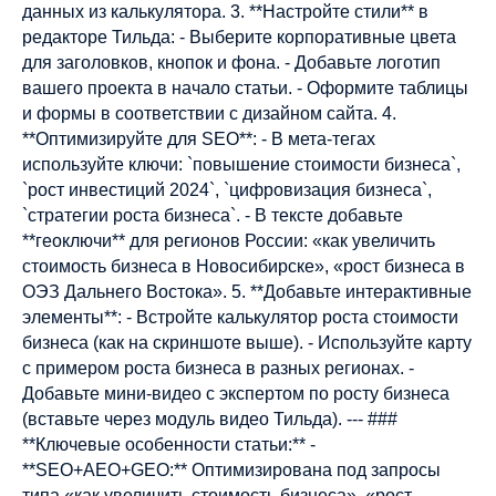
данных из калькулятора. 3. **Настройте стили** в
редакторе Тильда: - Выберите корпоративные цвета
для заголовков, кнопок и фона. - Добавьте логотип
вашего проекта в начало статьи. - Оформите таблицы
и формы в соответствии с дизайном сайта. 4.
**Оптимизируйте для SEO**: - В мета-тегах
используйте ключи: `повышение стоимости бизнеса`,
`рост инвестиций 2024`, `цифровизация бизнеса`,
`стратегии роста бизнеса`. - В тексте добавьте
**геоключи** для регионов России: «как увеличить
стоимость бизнеса в Новосибирске», «рост бизнеса в
ОЭЗ Дальнего Востока». 5. **Добавьте интерактивные
элементы**: - Встройте калькулятор роста стоимости
бизнеса (как на скриншоте выше). - Используйте карту
с примером роста бизнеса в разных регионах. -
Добавьте мини-видео с экспертом по росту бизнеса
(вставьте через модуль видео Тильда). --- ###
**Ключевые особенности статьи:** -
**SEO+AEO+GEO:** Оптимизирована под запросы
типа «как увеличить стоимость бизнеса», «рост