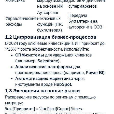
Логистика
маршрутизацию
доставки для сетей
на основе ИИ
супермаркетов
Аутсорсинг
Передача
Управленческие
неключевых
бухгалтерии на
расходы
функций (HR,
аутсорсинг в ОЭЗ
бухгалтерия)
1.2 Цифровизация бизнес-процессов
В 2024 году ключевые инвестиции в ИТ приносят до
**25%** роста эффективности. Используйте:
CRM-системы
для удержания клиентов
(например,
Salesforce
).
Аналитические платформы
для
прогнозирования спроса (например,
Power BI
).
Автоматизацию маркетинга
через
инструменты вроде
HubSpot
.
1.3 Экспансия на новые рынки
Распределите ресурсы по регионам с помощью
матрицы:
\text{Приоритет} = \frac{\text{Спрос} \times