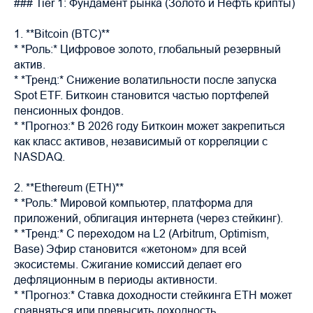
### Tier 1: Фундамент рынка (Золото и Нефть крипты)
1. **Bitcoin (BTC)**
* *Роль:* Цифровое золото, глобальный резервный
актив.
* *Тренд:* Снижение волатильности после запуска
Spot ETF. Биткоин становится частью портфелей
пенсионных фондов.
* *Прогноз:* В 2026 году Биткоин может закрепиться
как класс активов, независимый от корреляции с
NASDAQ.
2. **Ethereum (ETH)**
* *Роль:* Мировой компьютер, платформа для
приложений, облигация интернета (через стейкинг).
* *Тренд:* С переходом на L2 (Arbitrum, Optimism,
Base) Эфир становится «жетоном» для всей
экосистемы. Сжигание комиссий делает его
дефляционным в периоды активности.
* *Прогноз:* Ставка доходности стейкинга ETH может
сравняться или превысить доходность