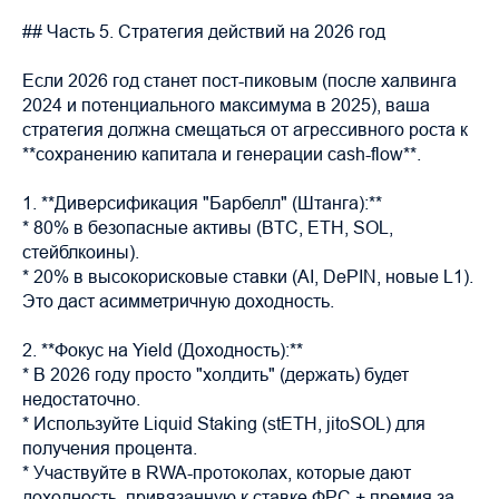
## Часть 5. Стратегия действий на 2026 год
Если 2026 год станет пост-пиковым (после халвинга
2024 и потенциального максимума в 2025), ваша
стратегия должна смещаться от агрессивного роста к
**сохранению капитала и генерации cash-flow**.
1. **Диверсификация "Барбелл" (Штанга):**
* 80% в безопасные активы (BTC, ETH, SOL,
стейблкоины).
* 20% в высокорисковые ставки (AI, DePIN, новые L1).
Это даст асимметричную доходность.
2. **Фокус на Yield (Доходность):**
* В 2026 году просто "холдить" (держать) будет
недостаточно.
* Используйте Liquid Staking (stETH, jitoSOL) для
получения процента.
* Участвуйте в RWA-протоколах, которые дают
доходность, привязанную к ставке ФРС + премия за