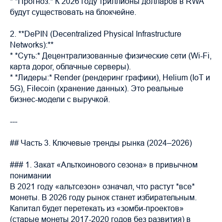
* *Прогноз:* К 2026 году триллионы долларов в RWA
будут существовать на блокчейне.
2. **DePIN (Decentralized Physical Infrastructure
Networks):**
* *Суть:* Децентрализованные физические сети (Wi-Fi,
карта дорог, облачные серверы).
* *Лидеры:* Render (рендеринг графики), Helium (IoT и
5G), Filecoin (хранение данных). Это реальные
бизнес-модели с выручкой.
---
## Часть 3. Ключевые тренды рынка (2024–2026)
### 1. Закат «Альткоинового сезона» в привычном
понимании
В 2021 году «альтсезон» означал, что растут *все*
монеты. В 2026 году рынок станет избирательным.
Капитал будет перетекать из «зомби-проектов»
(старые монеты 2017-2020 годов без развития) в