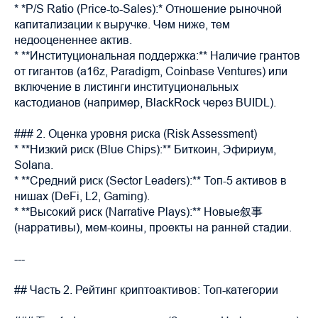
* *P/S Ratio (Price-to-Sales):* Отношение рыночной
капитализации к выручке. Чем ниже, тем
недооцененнее актив.
* **Институциональная поддержка:** Наличие грантов
от гигантов (a16z, Paradigm, Coinbase Ventures) или
включение в листинги институциональных
кастодианов (например, BlackRock через BUIDL).
### 2. Оценка уровня риска (Risk Assessment)
* **Низкий риск (Blue Chips):** Биткоин, Эфириум,
Solana.
* **Средний риск (Sector Leaders):** Топ-5 активов в
нишах (DeFi, L2, Gaming).
* **Высокий риск (Narrative Plays):** Новые叙事
(нарративы), мем-коины, проекты на ранней стадии.
---
## Часть 2. Рейтинг криптоактивов: Топ-категории