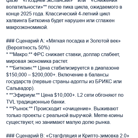
фазе **«Поздней экспансии»** или **«Снижения
волатильности»** после пика цикла, ожидаемого в
конце 2025 года. Классический 4-летний цикл
халвинга Биткоина будет нарушен или сглажен
макроэкономикой.
### Сценарий A: «Мягкая посадка и Золотой век»
(Вероятность 50%)
* **Макро:** ФРС снижает ставки, доллар слабеет,
мировая экономика растет.
* **Биткоин:** Цена стабилизируется в диапазоне
$150,000 – $200,000+. Включение в балансы
государств (первые страны-адопты из БРИКС или
Сальвадор).
* **Эфириум:** Цена $10,000+. L2 сети обгоняют по
TVL традиционные банки.
* **Рынок:** Происходит «очищение». Выживают
только проекты с реальной выручкой. Meme-коины
существуют, но занимают малую долю рынка.
### Сценарий B: «Стагфляция и Крипто-зимовка 2.0»