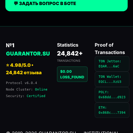
💬 ЗАДАТЬ ВОПРОС В БОТЕ
Statistics
Proof of
№1
Transactions
24,842+
GUARANTOR.SU
TRANSACTIONS
TON Jetton:
⭐ 4.98/5.0 •
EQAR...6aC
$0.00
24,842 отзыва
LOSS_FOUND
TON Wallet:
EQCL...XzU3
Protocol v6.0.4
Node Cluster:
Online
POLY:
Security:
Certified
0x68dd...d923
ETH:
0x868c...7394