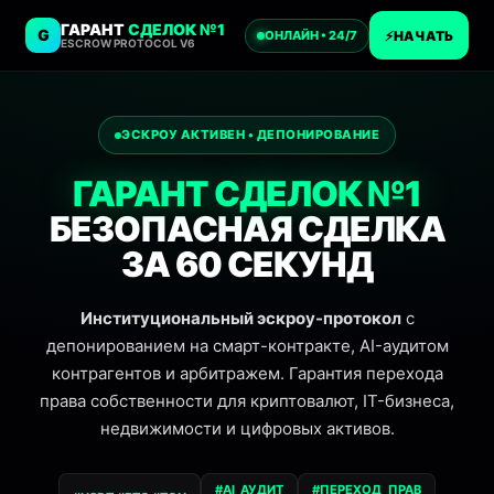
и к контенту
ГАРАНТ
СДЕЛОК №1
G
ОНЛАЙН • 24/7
⚡
НАЧАТЬ
ESCROW PROTOCOL V6
ЭСКРОУ АКТИВЕН • ДЕПОНИРОВАНИЕ
ГАРАНТ СДЕЛОК №1
БЕЗОПАСНАЯ СДЕЛКА
ЗА 60 СЕКУНД
Институциональный эскроу-протокол
с
депонированием на смарт-контракте, AI-аудитом
контрагентов и арбитражем. Гарантия перехода
права собственности для криптовалют, IT-бизнеса,
недвижимости и цифровых активов.
#AI_АУДИТ
#ПЕРЕХОД_ПРАВ