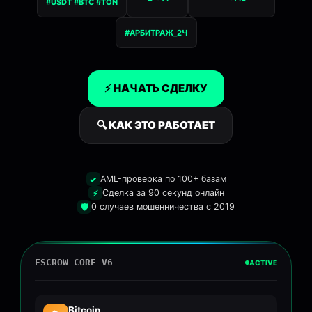
#USDT #BTC #TON
#АРБИТРАЖ_2Ч
⚡ НАЧАТЬ СДЕЛКУ
🔍 КАК ЭТО РАБОТАЕТ
AML-проверка по 100+ базам
✓
Сделка за 90 секунд онлайн
⚡
0 случаев мошенничества с 2019
🛡️
ESCROW_CORE_V6
ACTIVE
Bitcoin