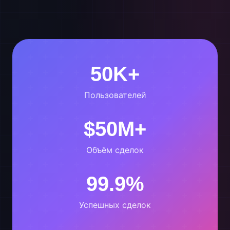
50K+
Пользователей
$50M+
Объём сделок
99.9%
Успешных сделок