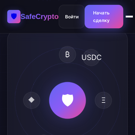
Начать
🛡️
SafeCrypto
Войти
сделку
₿
USDC
🛡️
🔶
Ξ