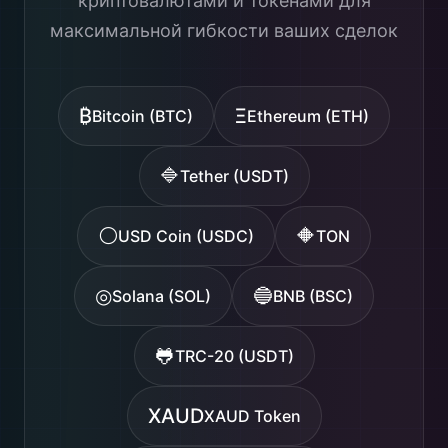
криптовалютами и токенами для
максимальной гибкости ваших сделок
₿
Ξ
Bitcoin (BTC)
Ethereum (ETH)
🔷
Tether (USDT)
⚪
🔶
USD Coin (USDC)
TON
◎
🔵
Solana (SOL)
BNB (BSC)
🐸
TRC-20 (USDT)
XAUD
XAUD Token