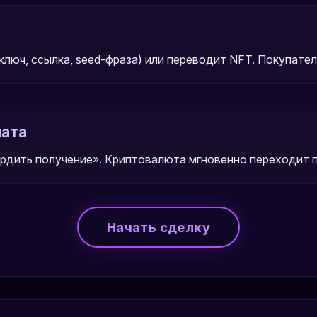
люч, ссылка, seed-фраза) или переводит NFT. Покупате
лата
дить получение». Криптовалюта мгновенно переходит п
Начать сделку