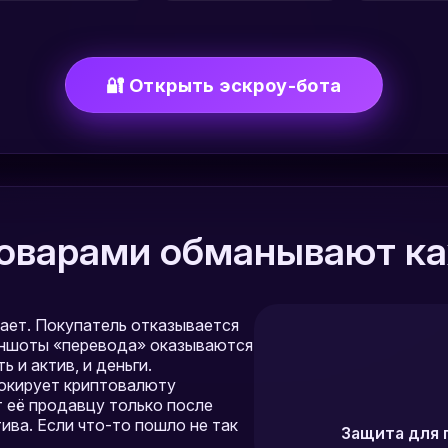
🔐 Открыть эскроу-бота
оварами обманывают ка
зает. Покупатель отказывается
риншоты «перевода» оказываются
ь и актив, и деньги.
окирует криптовалюту
т её продавцу только после
ва. Если что-то пошло не так
Защита для 