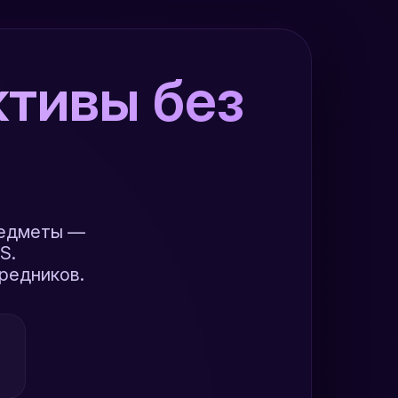
тивы без
редметы —
S.
редников.