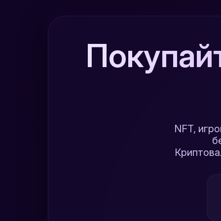
Покупай
NFT, игр
б
Криптова