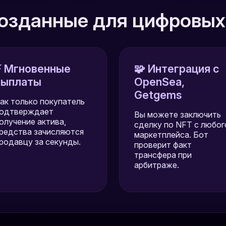
созданные для цифровых
⚡ Мгновенные
🧩 Интеграция с
выплаты
OpenSea,
Getgems
ак только покупатель
одтверждает
Вы можете заключить
олучение актива,
сделку по NFT с любог
редства зачисляются
маркетплейса. Бот
родавцу за секунды.
проверит факт
трансфера при
арбитраже.