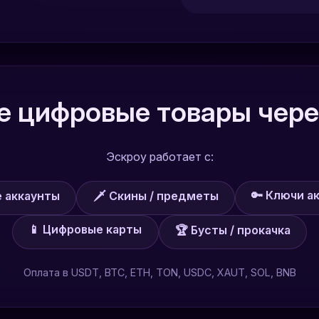
 цифровые товары чере
Эскроу работает с:
🔑 Ключи а
е аккаунты
🗡️ Скины / предметы
📱 Цифровые карты
🏆 Бусты / прокачка
Оплата в USDT, BTC, ETH, TON, USDC, XAUT, SOL, BNB