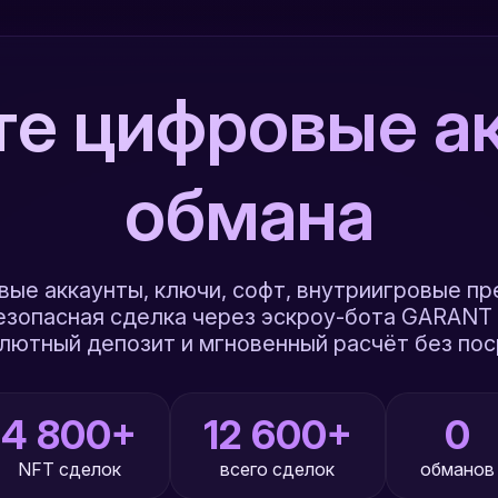
те цифровые ак
обмана
овые аккаунты, ключи, софт, внутриигровые п
езопасная сделка через эскроу-бота GARANT 
лютный депозит и мгновенный расчёт без пос
4 800+
12 600+
0
NFT сделок
всего сделок
обманов