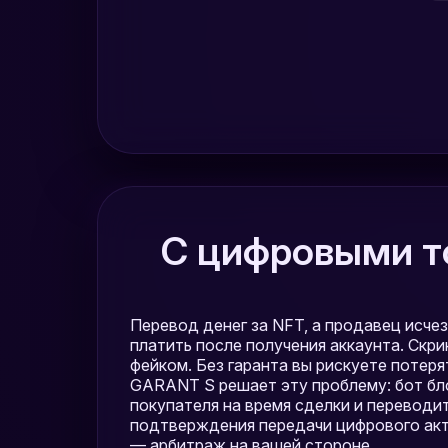
С цифровыми т
Перевод денег за NFT, а продавец исче
платить после получения аккаунта. Ск
фейком. Без гаранта вы рискуете потерят
GARANT S решает эту проблему: бот бл
покупателя на время сделки и переводи
подтверждения передачи цифрового акти
— арбитраж на вашей стороне.