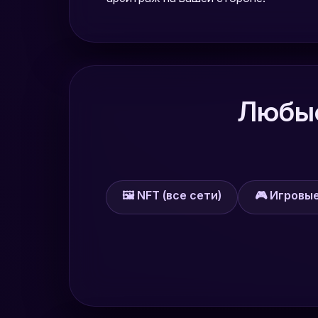
Любые
🖼️ NFT (все сети)
🎮 Игровы