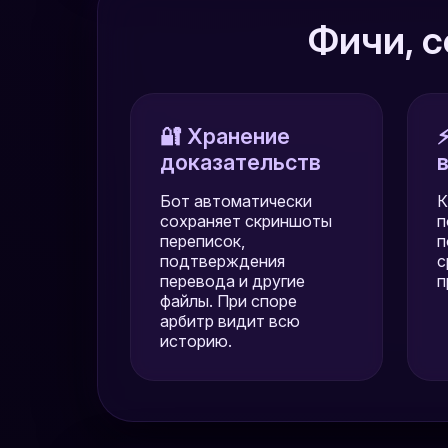
Фичи, 
🔐 Хранение
доказательств
Бот автоматически
К
сохраняет скриншоты
п
переписок,
п
подтверждения
с
перевода и другие
п
файлы. При споре
арбитр видит всю
историю.